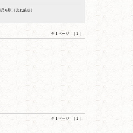
 商品名順 ] [
売れ筋順
]
全 1 ページ ｜1｜
全 1 ページ ｜1｜