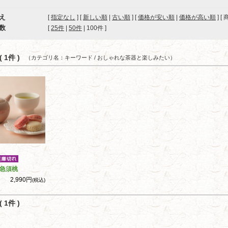
え
[
指定なし
] [
新しい順
|
古い順
] [
価格が安い順
|
価格が高い順
] [
数
[ 
25件
 | 
50件
 | 
100件
 ]
 1件 )
（カテゴリ名：キーワード / おしゃれな茶器と楽しみたい）
急須桃
2,990円
(税込)
 1件 )