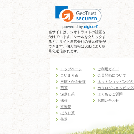
当サイトは、ジオトラストの認証を
受けています。シールをクリックす
ると、サイト運営会社の身元確認が
できます。個人情報はSSLにより暗
号化送信されます。
トップページ
ご利用ガイド
こいまろ茶
会員登録について
玉露・かぶせ茶
ネットショッピングの
煎茶
カタログショッピング
深蒸し茶
よくあるご質問
抹茶
お問い合わせ
玄米茶
ほうじ茶
茶器