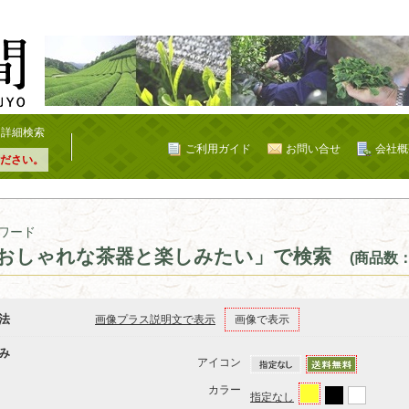
詳細検索
ご利用ガイド
お問い合せ
会社概
ださい。
ワード
おしゃれな茶器と楽しみたい」で検索
(商品数：
法
画像プラス説明文で表示
画像で表示
み
アイコン
カラー
指定なし