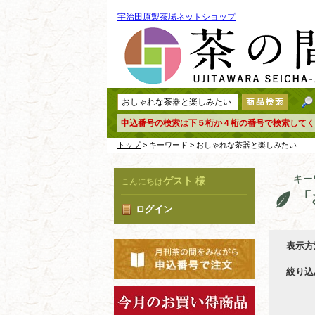
宇治田原製茶場ネットショップ
申込番号の検索は下５桁か４桁の番号で検索してく
トップ
> キーワード > おしゃれな茶器と楽しみたい
キー
ゲスト 様
こんにちは
「
ログイン
表示方
絞り込