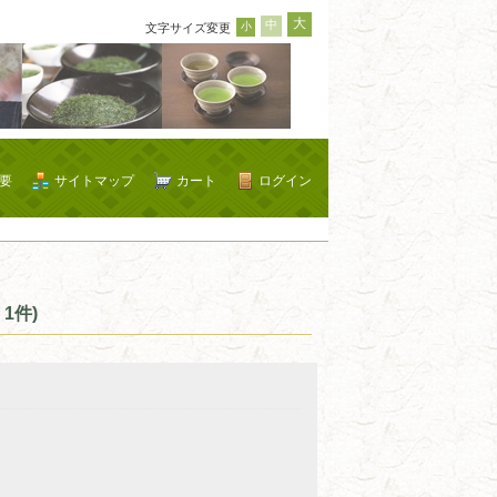
大
中
小
文字サイズ変更
要
サイトマップ
カート
ログイン
1件)