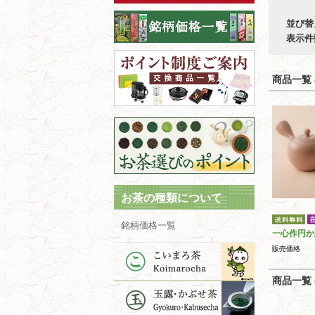
並び替
表示件
商品一覧 (
お茶の種類について
銘柄価格一覧
一心作円か
販売価格
商品一覧 (