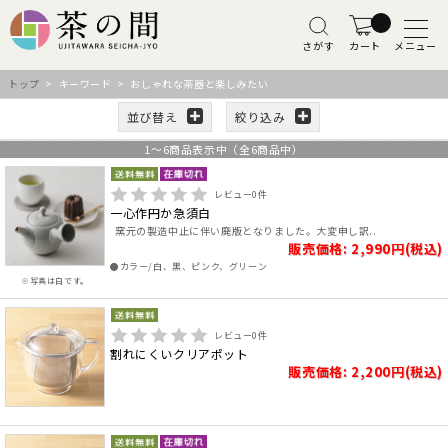
さがす
カート
メニュー
トップ
> キーワード > おしゃれな茶器と楽しみたい
並び替え
絞り込み
1
～
6
商品表示中（全
6
商品中）
レビュー
0
件
一心作円か急須白
窯元の製造中止に伴い廃版となりました。大変申し訳..
販売価格: 2,990円(税込)
●カラー/白、黒、ピンク、グリーン
※写真は白です。
レビュー
0
件
割れにくいクリアポット
販売価格: 2,200円(税込)