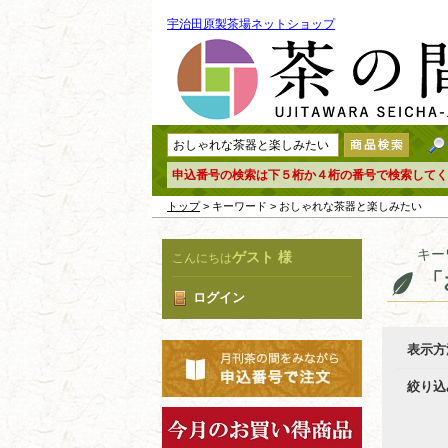
宇治田原製茶場ネットショップ
申込番号の検索は下５桁か４桁の番号で検索してく
トップ
> キーワード > おしゃれな茶器と楽しみたい
キー
ゲスト 様
こんにちは
「
ログイン
表示方
絞り込