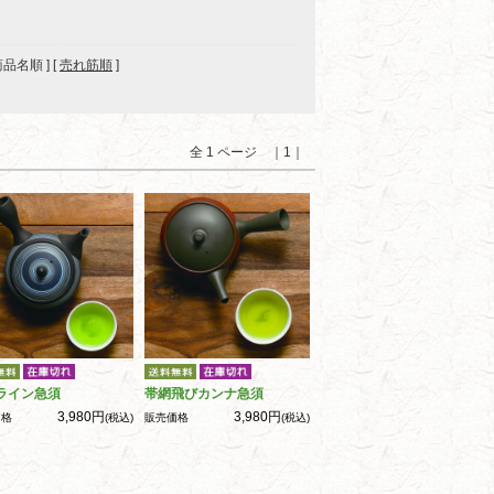
 商品名順 ] [
売れ筋順
]
全 1 ページ ｜1｜
ライン急須
帯網飛びカンナ急須
3,980円
3,980円
価格
(税込)
販売価格
(税込)