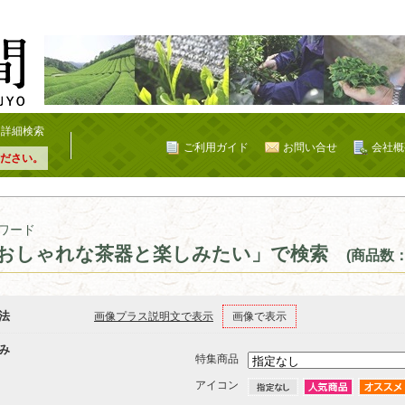
詳細検索
ご利用ガイド
お問い合せ
会社概
ださい。
ワード
おしゃれな茶器と楽しみたい」で検索
(商品数：
法
画像プラス説明文で表示
画像で表示
み
特集商品
アイコン