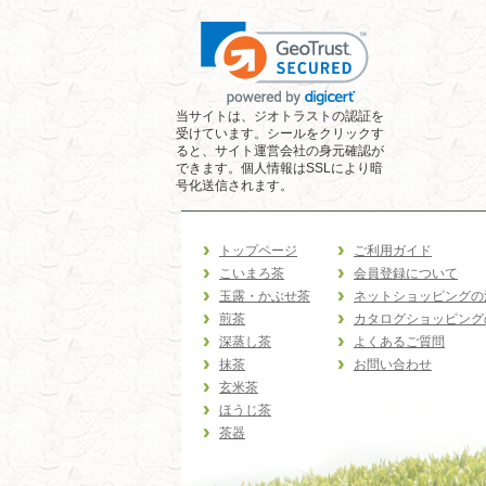
当サイトは、ジオトラストの認証を
受けています。シールをクリックす
ると、サイト運営会社の身元確認が
できます。個人情報はSSLにより暗
号化送信されます。
トップページ
ご利用ガイド
こいまろ茶
会員登録について
玉露・かぶせ茶
ネットショッピングの
煎茶
カタログショッピング
深蒸し茶
よくあるご質問
抹茶
お問い合わせ
玄米茶
ほうじ茶
茶器