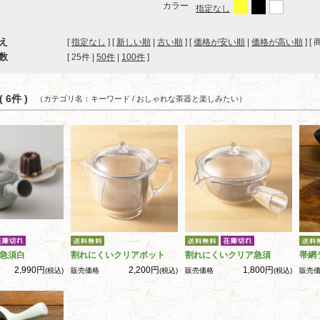
カラー
指定なし
え
[
指定なし
] [
新しい順
|
古い順
] [
価格が安い順
|
価格が高い順
] [
数
[ 
25件
 | 
50件
 | 
100件
 ]
 6件 )
（カテゴリ名：キーワード / おしゃれな茶器と楽しみたい）
急須白
割れにくいクリアポット
割れにくいクリア急須
帯網
2,990円
2,200円
1,800円
(税込)
販売価格
(税込)
販売価格
(税込)
販売