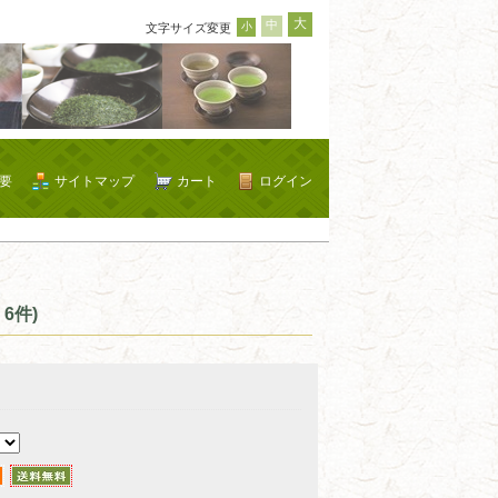
大
中
小
文字サイズ変更
要
サイトマップ
カート
ログイン
6件)