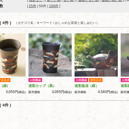
[
指定なし
] [
新しい順
|
古い順
] [
価格が安い順
|
価格が高い順
] [
数
[ 
25件
 | 
50件
 | 
100件
 ]
 4件 )
（カテゴリ名：キーワード / おしゃれな茶器と楽しみたい）
（緑)
迷彩カップ（黒）
迷彩急須（緑）
迷彩
3,055円
3,055円
4,583円
(税込)
販売価格
(税込)
販売価格
(税込)
販売
 4件 )