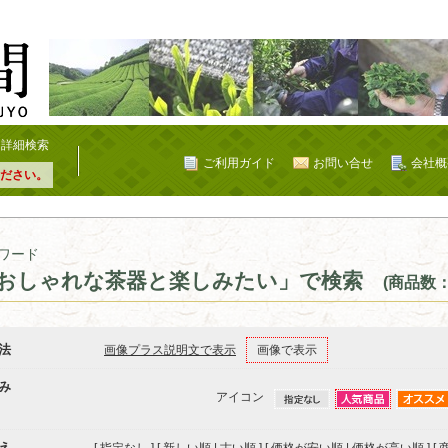
詳細検索
ご利用ガイド
お問い合せ
会社概
ださい。
ワード
おしゃれな茶器と楽しみたい」で検索
(商品数：
法
画像プラス説明文で表示
画像で表示
み
アイコン
え