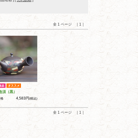
 商品名順 ] [
売れ筋順
]
全 1 ページ ｜1｜
急須（黒）
4,583円
価格
(税込)
全 1 ページ ｜1｜