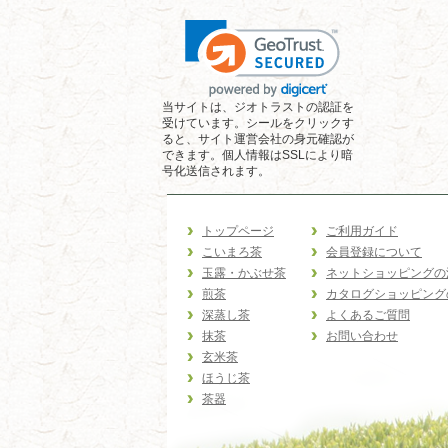
当サイトは、ジオトラストの認証を
受けています。シールをクリックす
ると、サイト運営会社の身元確認が
できます。個人情報はSSLにより暗
号化送信されます。
トップページ
ご利用ガイド
こいまろ茶
会員登録について
玉露・かぶせ茶
ネットショッピングの
煎茶
カタログショッピング
深蒸し茶
よくあるご質問
抹茶
お問い合わせ
玄米茶
ほうじ茶
茶器