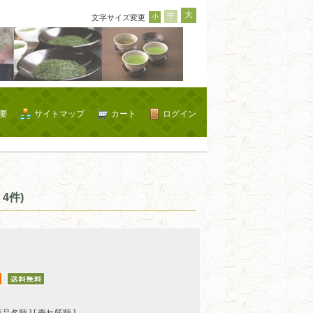
大
中
小
文字サイズ変更
要
サイトマップ
カート
ログイン
4件)