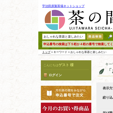
宇治田原製茶場ネットショップ
申込番号の検索は下５桁か４桁の番号で検索してく
トップ
> キーワード > おしゃれな茶器と楽しみたい
キー
ゲスト 様
こんにちは
「
ログイン
表示方
絞り込
並び替