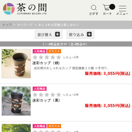
さがす
カート
メニュー
トップ
> キーワード > おしゃれな茶器と楽しみたい
並び替え
絞り込み
1
～
4
商品表示中（全
4
商品中）
レビュー
0
件
迷彩カップ（緑)
迷彩柄のおしゃれなカップ 限定個数２０個 ※手作り..
販売価格: 3,055円(税込)
レビュー
0
件
迷彩カップ（黒）
販売価格: 3,055円(税込)