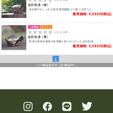
レビュー
0
件
迷彩急須（緑）
迷彩柄がおしゃれな急須 限定個数２０個 ※手作りに..
販売価格: 4,583円(税込)
レビュー
0
件
迷彩急須（黒）
急須の産地常滑焼の急須職人技で仕上がった迷彩急須..
販売価格: 4,583円(税込)
1
1
～
4
商品表示中（全
4
商品中）