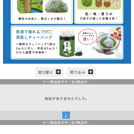
並び替え
絞り込み
0
～
0
商品表示中（全
0
商品中）
該当がありませんでした。
1
0
～
0
商品表示中（全
0
商品中）