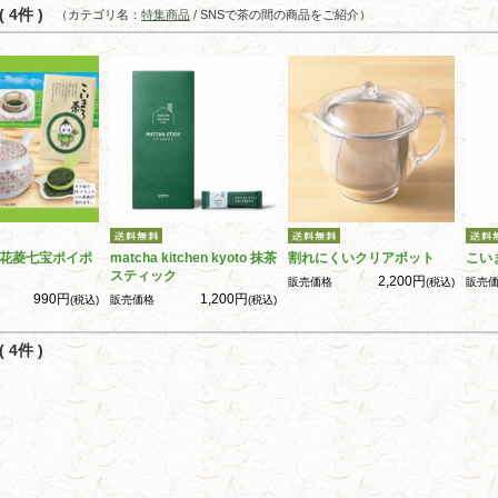
 4件 )
（カテゴリ名：
特集商品
/ SNSで茶の間の商品をご紹介）
花菱七宝ポイポ
matcha kitchen kyoto 抹茶
割れにくいクリアポット
こい
スティック
2,200円
販売価格
(税込)
販売
990円
1,200円
(税込)
販売価格
(税込)
 4件 )