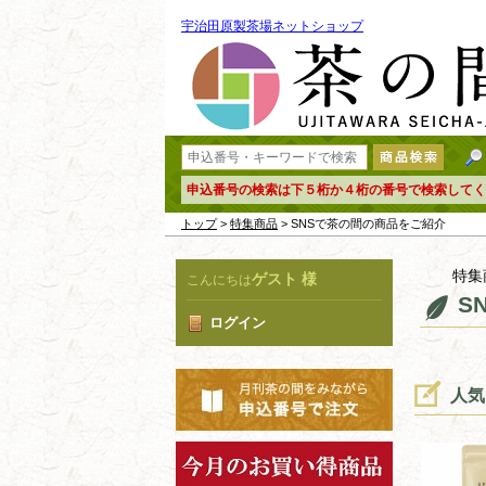
宇治田原製茶場ネットショップ
申込番号の検索は下５桁か４桁の番号で検索してく
トップ
>
特集商品
> SNSで茶の間の商品をご紹介
特集
ゲスト 様
こんにちは
S
ログイン
人気