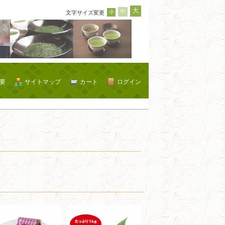
大
中
小
文字サイズ変更
要
サイトマップ
カート
ログイン