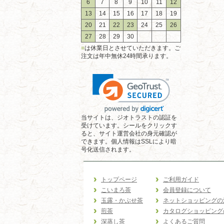
6
7
8
9
10
11
12
13
14
15
16
17
18
19
20
21
22
23
24
25
26
27
28
29
30
■
は休業日とさせていただきます。ご
注文は年中無休24時間承ります。
当サイトは、ジオトラストの認証を
受けています。シールをクリックす
ると、サイト運営会社の身元確認が
できます。個人情報はSSLにより暗
号化送信されます。
トップページ
ご利用ガイド
こいまろ茶
会員登録について
玉露・かぶせ茶
ネットショッピングの
煎茶
カタログショッピング
深蒸し茶
よくあるご質問