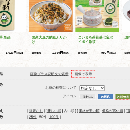
茶 単品
国産大豆の納豆ふりか
こいまろ茶花菱七宝ポ
珈
け
イポイ急須
1,620円
1,690円
990円
(税込)
販売価格
(税込)
販売価格
(税込)
販売
法
画像プラス説明文で表示
画像で表示
み
お茶の種類について
アイコン
え
[
指定なし
] [
新しい順
| 古い順 ] [
価格が安い順
|
価格が高い順
] [
数
[ 
25件
 | 
50件
 | 
100件
 ]