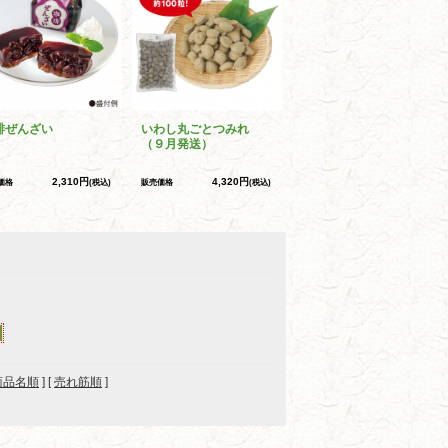
琲ぜんざい
いわし丸ごとつみれ
（９月発送）
2,310円
4,320円
価格
(税込)
販売価格
(税込)
商品名順
] [
売れ筋順
]