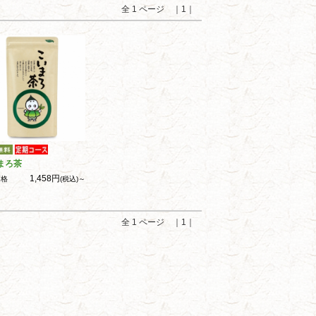
全 1 ページ ｜1｜
まろ茶
1,458円
価格
(税込)～
全 1 ページ ｜1｜