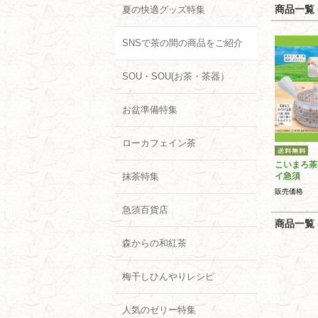
商品一覧 (
夏の快適グッズ特集
SNSで茶の間の商品をご紹介
SOU・SOU(お茶・茶器）
お盆準備特集
ローカフェイン茶
こいまろ茶
抹茶特集
イ急須
販売価格
急須百貨店
商品一覧 (
森からの和紅茶
梅干しひんやりレシピ
人気のゼリー特集