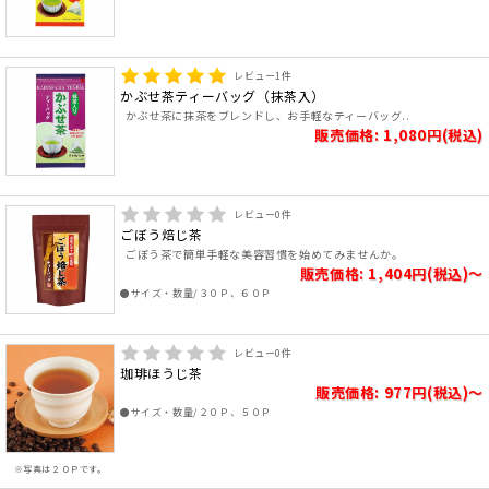
レビュー
1
件
かぶせ茶ティーバッグ（抹茶入）
かぶせ茶に抹茶をブレンドし、お手軽なティーバッグ..
販売価格: 1,080円(税込)
レビュー
0
件
ごぼう焙じ茶
ごぼう茶で簡単手軽な美容習慣を始めてみませんか。
販売価格: 1,404円(税込)～
●サイズ・数量/３０Ｐ、６０Ｐ
レビュー
0
件
珈琲ほうじ茶
販売価格: 977円(税込)～
●サイズ・数量/２０Ｐ、５０Ｐ
※写真は２０Ｐです。