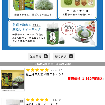
並び替え
絞り込み
1
～
40
商品表示中（全
40
商品中）
レビュー
1
件
極上抹茶入玄米茶ＴＢ４０Ｐ
販売価格: 1,980円(税込)
レビュー
1
件
深蒸し玉露ティーバッグ