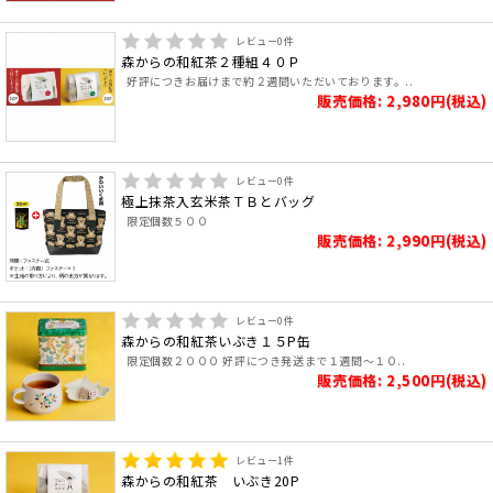
レビュー
0
件
森からの和紅茶２種組４０Ｐ
好評につきお届けまで約２週間いただいております。..
販売価格: 2,980円(税込)
レビュー
0
件
極上抹茶入玄米茶ＴＢとバッグ
限定個数５００
販売価格: 2,990円(税込)
レビュー
0
件
森からの和紅茶いぶき１５P缶
限定個数２０００ 好評につき発送まで１週間～１０..
販売価格: 2,500円(税込)
レビュー
1
件
森からの和紅茶 いぶき20P