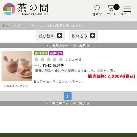
さがす
カート
メニュー
トップ
> キーワード > おしゃれな茶器と楽しみたい
並び替え
絞り込み
1
～
1
商品表示中（全
1
商品中）
レビュー
0
件
一心作円か急須桃
窯元の製造中止に伴い廃版となりました。大変申し訳..
販売価格: 2,990円(税込)
●カラー/白、黒、ピンク、グリーン
※写真はピンクです。
1
1
～
1
商品表示中（全
1
商品中）