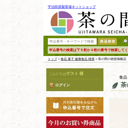
宇治田原製茶場ネットショップ
申込番号の検索は下５桁か４桁の番号で検索してく
トップ
>
食品 菓子 健康食品 雑貨
> 茶の間の雑貨掲
ゲスト 様
こんにちは
食品
茶
ログイン