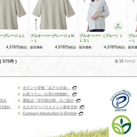
ーグレージュＬ
プルオーバーグレージュＭ
プルオーバー（ブルー）Ｌ
プル
－Ｌ
Ｌ３Ｌ
－Ｌ
4,378円
4,378円
4,378円
(税込)
販売価格
(税込)
販売価格
(税込)
販売
 375件 )
全 15 ペー
ポイント交換「みどりの会」
お茶コラム（お茶の情報館）
流れ
通販誌「月刊茶の間」のご紹介
の流れ
カスタマーハラスメント基本方針
Company Introduction in English