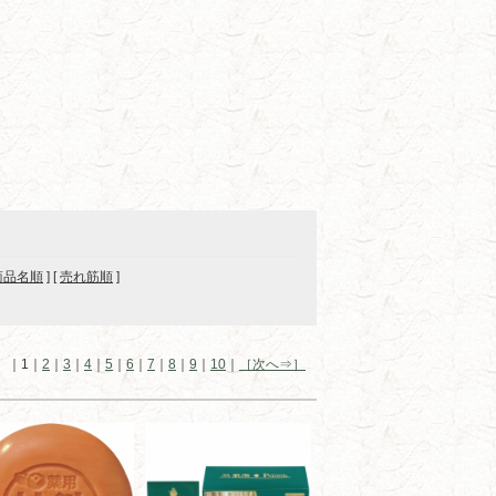
商品名順
] [
売れ筋順
]
ジ ｜1｜
2
｜
3
｜
4
｜
5
｜
6
｜
7
｜
8
｜
9
｜
10
｜
［次へ⇒］