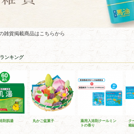
の雑貨掲載商品はこちらから
ランキング
浴剤肌湯
丸かご盆菓子
薬用入浴剤クールミン
ク
トの香り
箱