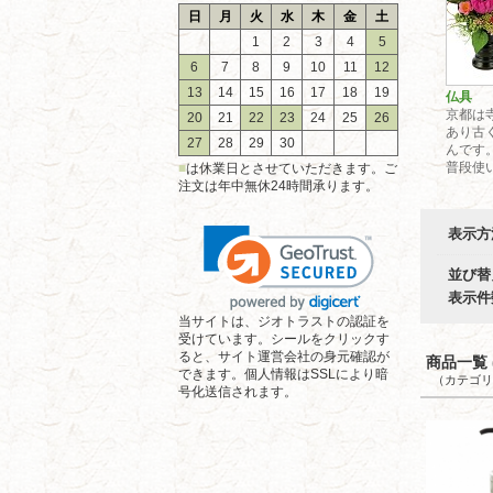
日
月
火
水
木
金
土
1
2
3
4
5
6
7
8
9
10
11
12
13
14
15
16
17
18
19
仏具
京都は
20
21
22
23
24
25
26
あり古
27
28
29
30
んです
普段使い
■
は休業日とさせていただきます。ご
注文は年中無休24時間承ります。
表示方
並び替
表示件
当サイトは、ジオトラストの認証を
受けています。シールをクリックす
ると、サイト運営会社の身元確認が
商品一覧 (
できます。個人情報はSSLにより暗
（カテゴリ
号化送信されます。