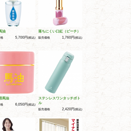
馬油
落ちにくい口紅（ピーチ）
5,700円
1,760円
価格
(税込)
販売価格
(税込)
用馬油
ステンレスワンタッチボト
ル
6,050円
価格
(税込)
2,420円
販売価格
(税込)