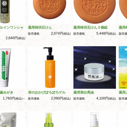
ルインワンシャ
薬用柿渋石けん
薬用柿渋石けん３個組
薬用
2,074円
5,448円
販売価格
(税込)
販売価格
(税込)
販売
2,640円
(税込)
歯みがき
杏のおかげぽろぽろゲル
薬用美白馬油
薬用
1,760円
2,090円
4,100円
(税込)～
販売価格
(税込)
販売価格
(税込)
販売