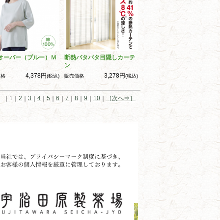
オーバー（ブルー）Ｍ
断熱パタパタ目隠しカーテ
ン
4,378円
3,278円
価格
(税込)
販売価格
(税込)
ジ ｜1｜
2
｜
3
｜
4
｜
5
｜
6
｜
7
｜
8
｜
9
｜
10
｜
［次へ⇒］