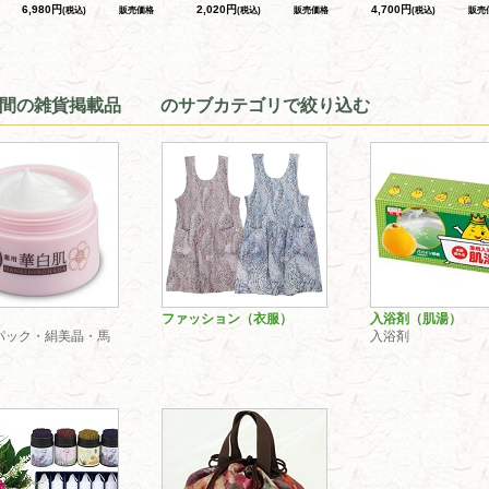
6,980円
2,020円
4,700円
(税込)
販売価格
(税込)
販売価格
(税込)
販売
の間の雑貨掲載品 のサブカテゴリで絞り込む
ファッション（衣服）
入浴剤（肌湯）
パック・絹美晶・馬
入浴剤