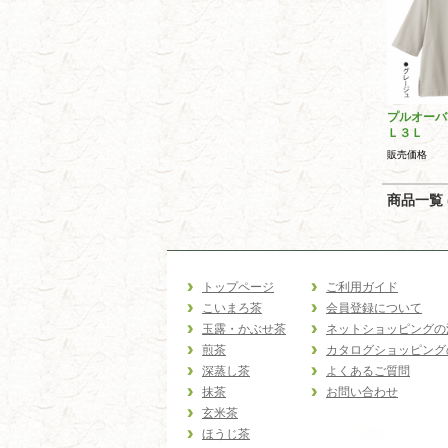
プルオーバ
Ｌ３Ｌ
販売価格
商品一覧 (
トップページ
ご利用ガイド
こいまろ茶
会員登録について
玉露・かぶせ茶
ネットショッピングの
煎茶
カタログショッピング
深蒸し茶
よくあるご質問
抹茶
お問い合わせ
玄米茶
ほうじ茶