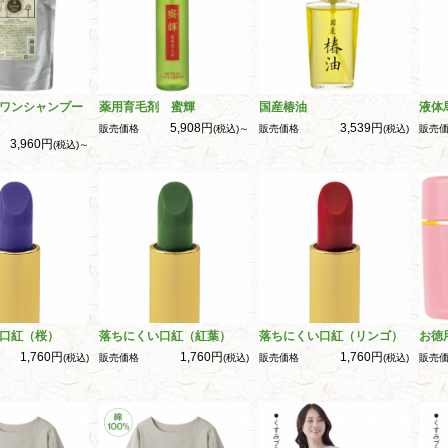
ワンシャンプー
薬用育毛剤 蜜輝
国産椿油
液体
5,908円
3,539円
販売価格
(税込)～
販売価格
(税込)
販売
3,960円
(税込)～
口紅（桜）
落ちにくい口紅（紅葉）
落ちにくい口紅（リンゴ）
お徳
1,760円
1,760円
1,760円
(税込)
販売価格
(税込)
販売価格
(税込)
販売