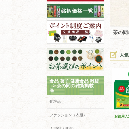
茶の間
人気
食品 菓子 健康食品 雑貨
>
茶の間の雑貨掲載
品
化粧品
ファッション（衣服）
お徳用入
入浴剤（肌湯）