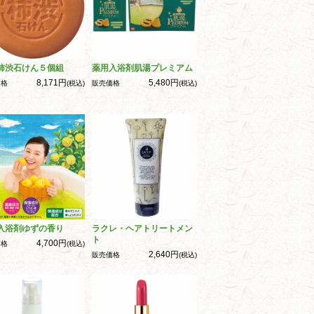
柿渋石けん５個組
薬用入浴剤肌湯プレミアム
8,171円
5,480円
価格
(税込)
販売価格
(税込)
入浴剤ゆずの香り
ラクレ・ヘアトリートメン
ト
4,700円
価格
(税込)
2,640円
販売価格
(税込)