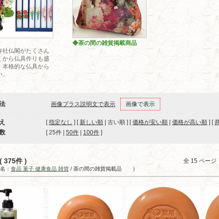
◆茶の間の雑貨掲載商品
寺社仏閣がたくさん
くから仏具作りも盛
。本格的な仏具から
..
法
画像プラス説明文で表示
画像で表示
え
[
指定なし
] [
新しい順
| 古い順 ] [
価格が安い順
|
価格が高い順
] [
数
[ 
25件
 | 
50件
 | 
100件
 ]
 375件 )
全 15 ペー
名：
食品 菓子 健康食品 雑貨
/ 茶の間の雑貨掲載品 ）