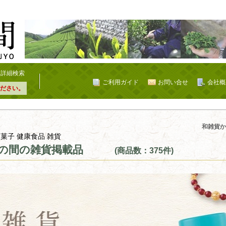
詳細検索
ご利用ガイド
お問い合せ
会社概
ださい。
載品
和雑貨か
 菓子 健康食品 雑貨
の間の雑貨掲載品
(商品数：375件)