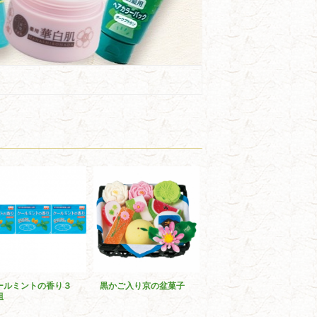
ールミントの香り３
黒かご入り京の盆菓子
組