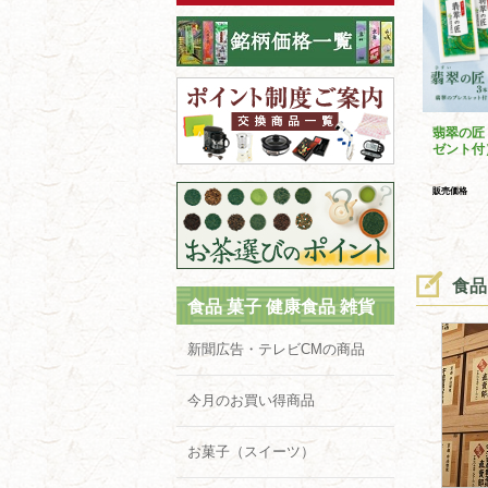
翡翠の匠
ゼント付
販売価格
食品
食品 菓子 健康食品 雑貨
新聞広告・テレビCMの商品
今月のお買い得商品
お菓子（スイーツ）