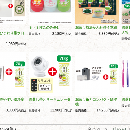
Ｓ・３種ごのみ缶1
深蒸し熱湯かぶせ茶４本組
深蒸
ｇ箱
ひまわり排水口
2,180円
3,880円
販売価格
(税込)
販売価格
(税込)
販売
1,980円
(税込)
見やすい温湿度
深蒸し茶とサーキュレータ
深蒸し茶とコンパクト除湿
深蒸
ー
機
販売
3,300円
12,980円
14,900円
(税込)
販売価格
(税込)
販売価格
(税込)
 974件 )
全 39 ページ
［前へ⇐］