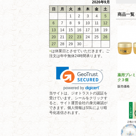
2026年9月
日
月
火
水
木
金
土
商品一覧 (
1
2
3
4
5
6
7
8
9
10
11
12
13
14
15
16
17
18
19
20
21
22
23
24
25
26
27
28
29
30
■
は休業日とさせていただきます。ご
注文は年中無休24時間承ります。
薬用プレミ
ク３個
販売価格
当サイトは、ジオトラストの認証を
受けています。シールをクリックす
ると、サイト運営会社の身元確認が
できます。個人情報はSSLにより暗
号化送信されます。