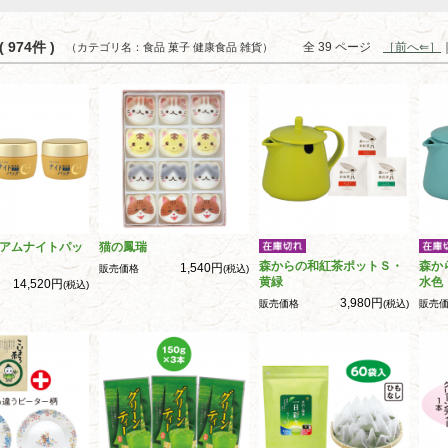
 974件 )
全 39 ページ
［前へ⇐］
（カテゴリ名：食品 菓子 健康食品 雑貨）
アムナイトパッ
猫の鳳瑞
森からの和紅茶ポットＳ・
森か
1,540円
販売価格
(税込)
黄緑
水色
14,520円
(税込)
3,980円
販売価格
(税込)
販売