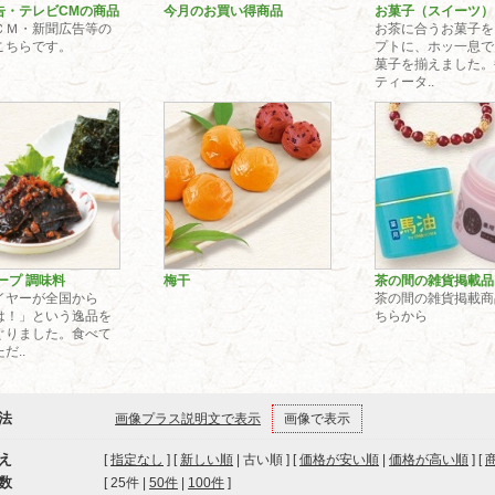
告・テレビCMの商品
今月のお買い得商品
お菓子（スイーツ）
ＣＭ・新聞広告等の
お茶に合うお菓子を
こちらです。
プトに、ホッ一息で
菓子を揃えました。
ティータ..
ープ 調味料
梅干
茶の間の雑貨掲
イヤーが全国から
茶の間の雑貨掲載商
は！」という逸品を
ちらから
ぐりました。食べて
だ..
法
画像プラス説明文で表示
画像で表示
え
[
指定なし
] [
新しい順
| 古い順 ] [
価格が安い順
|
価格が高い順
] [
数
[ 
25件
 | 
50件
 | 
100件
 ]