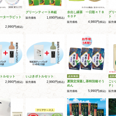
グリーンティー３本組
水出し緑茶 一日彩々ＴＢ
グリ
６０Ｐ
ト
ーターラビット
1,690円
販売価格
(税込)
4,980円
販売価格
(税込)
販売
2,990円
(税込)
トルセット
いぶきボトルセット
夏限定深蒸し茶特別箱そう
こい
2,990円
2,990円
(税込)
販売価格
(税込)
めん
Ｐ）
5,990円
販売価格
(税込)
販売