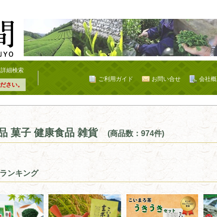
詳細検索
ご利用ガイド
お問い合せ
会社概
ださい。
品 菓子 健康食品 雑貨
(商品数：974件)
ランキング