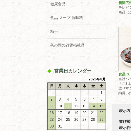
新聞広
健康食品
テレビ
商品は
食品 スープ 調味料
梅干
茶の間の雑貨掲載品
営業日カレンダー
食品 ス
当社バ
2026年8月
「これ
日
月
火
水
木
金
土
選りす
1
納得いた
2
3
4
5
6
7
8
9
10
11
12
13
14
15
表示方
16
17
18
19
20
21
22
23
24
25
26
27
28
29
並び替
30
31
表示件