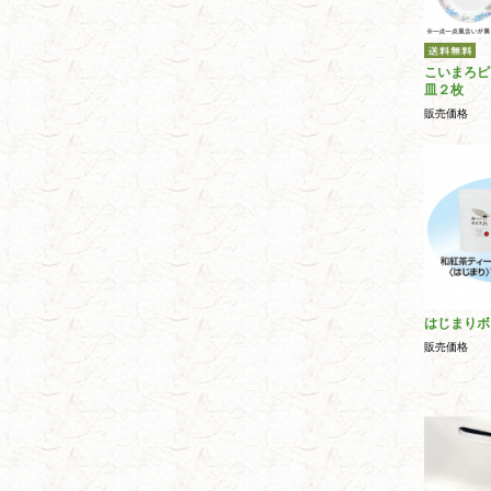
こいまろピ
皿２枚
販売価格
はじまりボ
販売価格