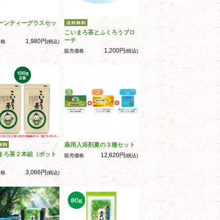
ーンティーグラスセッ
こいまろ茶とふくろうブロ
ーチ
1,980円
価格
(税込)
1,200円
販売価格
(税込)
薬用入浴剤夏の３種セット
まろ茶２本組（ポット
12,620円
販売価格
(税込)
3,066円
価格
(税込)