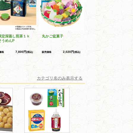
限定深蒸し煎茶１ｋ
丸かご盆菓子
そうめんP
7,800円
2,020円
価格
(税込)
販売価格
(税込)
カテゴリ名のみ表示する