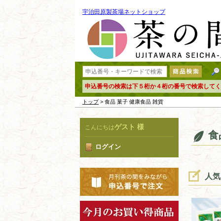
宇治田原製茶場ネットショップ
申込番号の検索は下５桁か４桁の番号で検索してく
トップ
> 食品 菓子 健康食品 雑貨
ゲスト 様
こんにちは
食
ログイン
人気