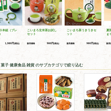
３本組（プレ
こいまろ玄米茶お試し
こいまろ茶うきうきセ
夏
）
セット
ット
ｇ
1,980円
980円
980円
(税込)
販売価格
(税込)
販売価格
(税込)
販売
 菓子 健康食品 雑貨 のサブカテゴリで絞り込む