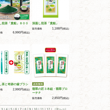
し煎茶「貴船」８００
深蒸し煎茶「貴船」
1,188円
販売価格
(税込)
6,990円
価格
(税込)
し茶と奇跡の歯ブラシ
翡翠の匠３本組・翡翠ブロ
2,990円
価格
(税込)
ーチＰ
2,850円
販売価格
(税込)
｜
3
｜
4
｜
5
｜
6
｜7｜
8
｜
9
｜
10
｜
11
｜
12
｜
［次へ⇒］