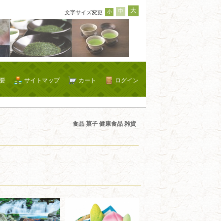
大
中
小
文字サイズ変更
要
サイトマップ
カート
ログイン
食品 菓子 健康食品 雑貨