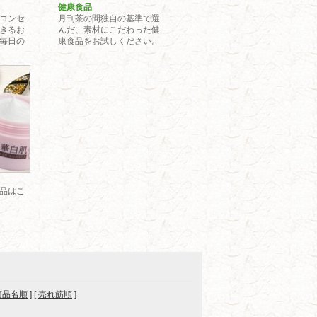
健康食品
コンセ
月刊茶の間独自の基準で選
きるお
んだ、素材にこだわった健
毎日の
康食品をお試しください。
載品
品はこ
商品名順
] [
売れ筋順
]