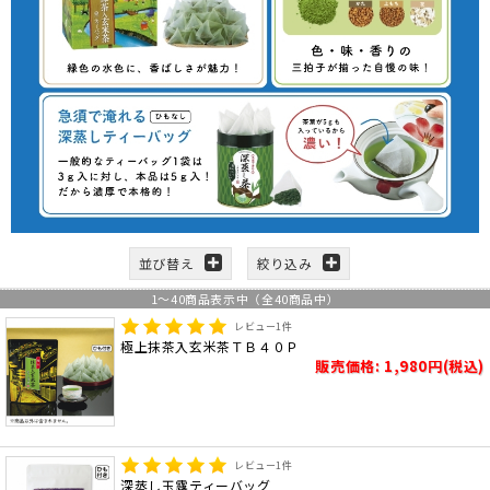
並び替え
絞り込み
1
～
40
商品表示中（全
40
商品中）
レビュー
1
件
極上抹茶入玄米茶ＴＢ４０Ｐ
販売価格: 1,980円(税込)
レビュー
1
件
深蒸し玉露ティーバッグ