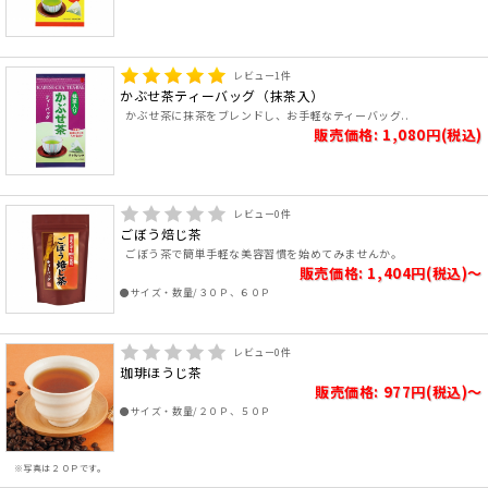
レビュー
1
件
かぶせ茶ティーバッグ（抹茶入）
かぶせ茶に抹茶をブレンドし、お手軽なティーバッグ..
販売価格: 1,080円(税込)
レビュー
0
件
ごぼう焙じ茶
ごぼう茶で簡単手軽な美容習慣を始めてみませんか。
販売価格: 1,404円(税込)～
●サイズ・数量/３０Ｐ、６０Ｐ
レビュー
0
件
珈琲ほうじ茶
販売価格: 977円(税込)～
●サイズ・数量/２０Ｐ、５０Ｐ
※写真は２０Ｐです。