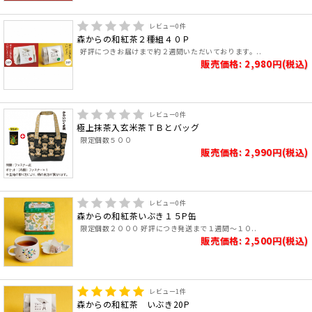
レビュー
0
件
森からの和紅茶２種組４０Ｐ
好評につきお届けまで約２週間いただいております。..
販売価格: 2,980円(税込)
レビュー
0
件
極上抹茶入玄米茶ＴＢとバッグ
限定個数５００
販売価格: 2,990円(税込)
レビュー
0
件
森からの和紅茶いぶき１５P缶
限定個数２０００ 好評につき発送まで１週間～１０..
販売価格: 2,500円(税込)
レビュー
1
件
森からの和紅茶 いぶき20P