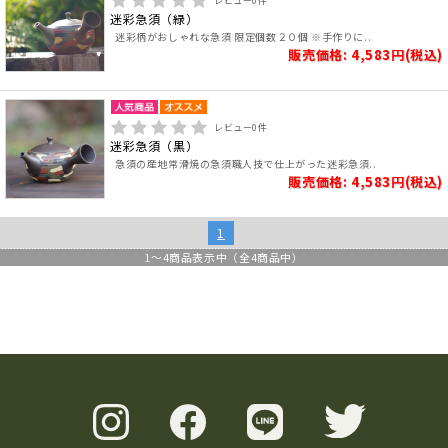
レビュー
0
件
迷彩急須（緑）
迷彩柄がおしゃれな急須 限定個数２０個 ※手作りに..
販売価格: 4,583円(税込)
レビュー
0
件
迷彩急須（黒）
急須の産地常滑焼の急須職人技で仕上がった迷彩急須..
販売価格: 4,583円(税込)
1
1
～
4
商品表示中（全
4
商品中）