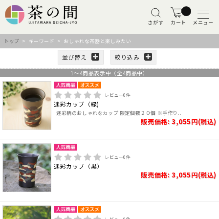
さがす
カート
メニュー
トップ
> キーワード > おしゃれな茶器と楽しみたい
並び替え
絞り込み
1
～
4
商品表示中（全
4
商品中）
レビュー
0
件
迷彩カップ（緑)
迷彩柄のおしゃれなカップ 限定個数２０個 ※手作り..
販売価格: 3,055円(税込)
レビュー
0
件
迷彩カップ（黒）
販売価格: 3,055円(税込)