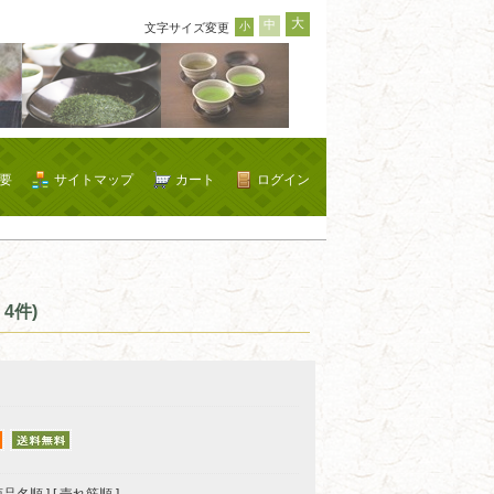
大
中
小
文字サイズ変更
要
サイトマップ
カート
ログイン
4件)