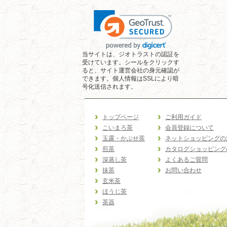
当サイトは、ジオトラストの認証を
受けています。シールをクリックす
ると、サイト運営会社の身元確認が
できます。個人情報はSSLにより暗
号化送信されます。
トップページ
ご利用ガイド
こいまろ茶
会員登録について
玉露・かぶせ茶
ネットショッピングの
煎茶
カタログショッピング
深蒸し茶
よくあるご質問
抹茶
お問い合わせ
玄米茶
ほうじ茶
茶器