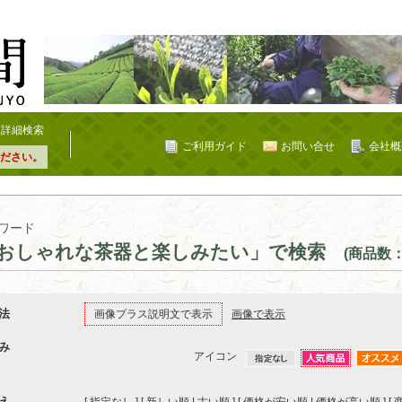
詳細検索
ご利用ガイド
お問い合せ
会社概
ださい。
ワード
おしゃれな茶器と楽しみたい」で検索
(商品数：
法
画像プラス説明文で表示
画像で表示
み
アイコン
え