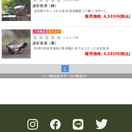
レビュー
0
件
迷彩急須（緑）
迷彩柄がおしゃれな急須 限定個数２０個 ※手作りに..
販売価格: 4,583円(税込)
レビュー
0
件
迷彩急須（黒）
急須の産地常滑焼の急須職人技で仕上がった迷彩急須..
販売価格: 4,583円(税込)
1
1
～
4
商品表示中（全
4
商品中）