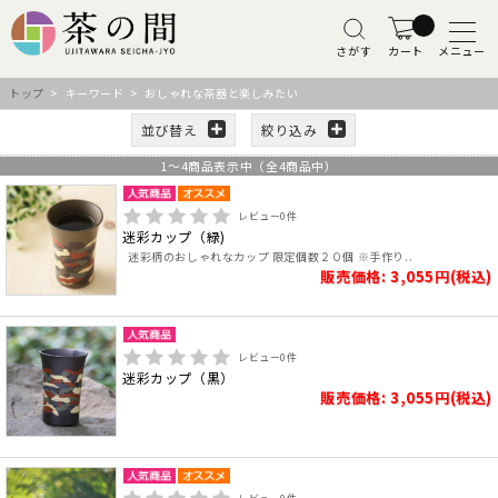
さがす
カート
メニュー
トップ
> キーワード > おしゃれな茶器と楽しみたい
並び替え
絞り込み
1
～
4
商品表示中（全
4
商品中）
レビュー
0
件
迷彩カップ（緑)
迷彩柄のおしゃれなカップ 限定個数２０個 ※手作り..
販売価格: 3,055円(税込)
レビュー
0
件
迷彩カップ（黒）
販売価格: 3,055円(税込)