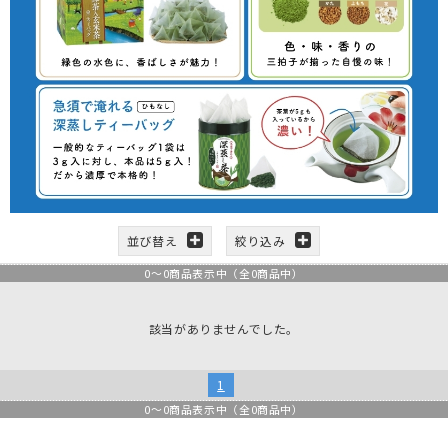
並び替え
絞り込み
0
～
0
商品表示中（全
0
商品中）
該当がありませんでした。
1
0
～
0
商品表示中（全
0
商品中）