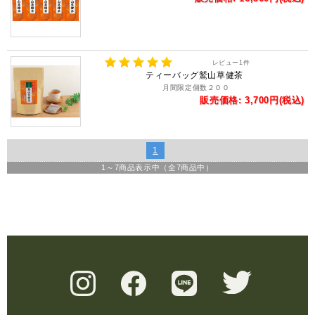
レビュー
1
件
ティーバッグ鷲山草健茶
月間限定個数２００
販売価格: 3,700円(税込)
1
1
～
7
商品表示中（全
7
商品中）