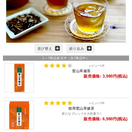
並び替え
絞り込み
1
～
7
商品表示中（全
7
商品中）
レビュー
1
件
鷲山草健茶
販売価格: 3,980円(税込)
レビュー
3
件
徳用鷲山草健茶
新たなブレンドを大容量で！
販売価格: 6,980円(税込)