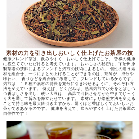
素材の力を引き出しおいしく仕上げたお茶屋の技
健康ブレンド茶は、飲みやすく、おいしく仕上げてこそ、 皆様の健康
に役立てていただけると考えています。 おいしさの秘密は、宇治田原
製茶場の茶師によるブレンドと焙煎の技術によるもの。 個性の違う素
材を組合せ、一つにまとめ上げることができるのは、茶師が、成分や
味わい、 香りなどを総合的に考慮して、ブレンドしているからです。
焙煎は、１５種の素材の特長を充分に引き出せるように、それぞれ方
法を変えています。 例えば、どくだみは、熱風焙煎で水分をとばしつ
つ香ばしさを出し、硬い大豆は、 高温で回転させながら中までじっく
り火を通して旨みを際立たせています。 素材により焙煎方法を変える
ことで持ち味を最大限引き出すから、驚くほど香ばしくておいしいお
茶ができあがるのです。 健康を考えて、飲みやすく仕上げたお茶屋の
自信作です！