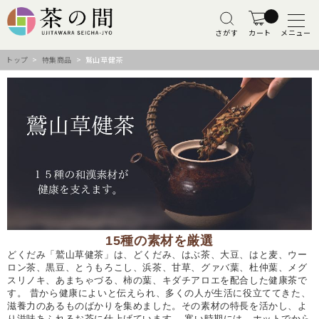
さがす
カート
メニュー
トップ
>
特集商品
> 鷲山草健茶
15種の素材を厳選
どくだみ「鷲山草健茶」は、どくだみ、はぶ茶、大豆、はと麦、ウー
ロン茶、黒豆、とうもろこし、浜茶、甘草、グァバ葉、杜仲葉、メグ
スリノキ、あまちゃづる、柿の葉、キダチアロエを配合した健康茶で
す。 昔から健康によいと伝えられ、多くの人が生活に役立ててきた、
滋養力のあるものばかりを集めました。その素材の特長を活かし、よ
り滋味あふれるお茶に仕上げています。 寒い時期には、ホットでから