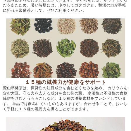
だをあたため、暑い時期には、冷やしてゴクゴクと。和漢の力が手軽
に摂れる常備茶として、ぜひご利用ください。
１５種の滋養力が健康をサポート
鷲山草健茶は、揮発性の注目成分を含むどくだみを始め、 カリウムを
含む大豆、守る力を支える成分を含む柿の葉、 水溶性と不溶性の食物
繊維を含むとうもろこしなど、１５種の滋養素材をブレンドしていま
す。 単品では飲みにくいものもありますが、合わせることで、おいし
く手軽に１５種の滋養力を摂ることができます。