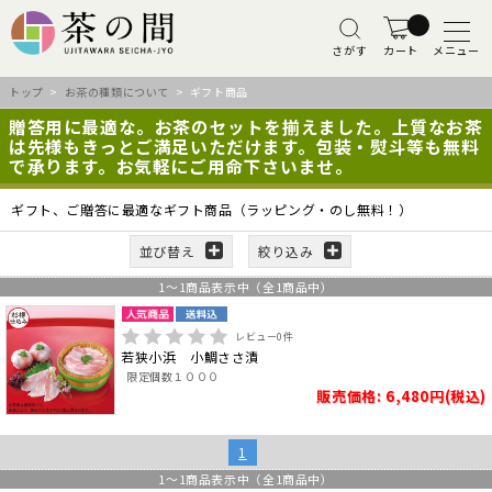
さがす
カート
メニュー
トップ
>
お茶の種類について
> ギフト商品
贈答用に最適な。お茶のセットを揃えました。上質なお茶
は先様もきっとご満足いただけます。包装・熨斗等も無料
で承ります。お気軽にご用命下さいませ。
ギフト、ご贈答に最適なギフト商品（ラッピング・のし無料！）
並び替え
絞り込み
1
～
1
商品表示中（全
1
商品中）
レビュー
0
件
若狭小浜 小鯛ささ漬
限定個数１０００
販売価格: 6,480円(税込)
1
1
～
1
商品表示中（全
1
商品中）