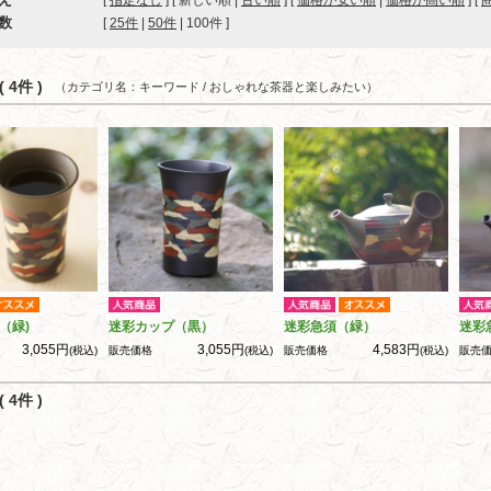
[
指定なし
] [ 新しい順 |
古い順
] [
価格が安い順
|
価格が高い順
] [
数
[ 
25件
 | 
50件
 | 
100件
 ]
 4件 )
（カテゴリ名：キーワード / おしゃれな茶器と楽しみたい）
（緑)
迷彩カップ（黒）
迷彩急須（緑）
迷彩
3,055円
3,055円
4,583円
(税込)
販売価格
(税込)
販売価格
(税込)
販売
 4件 )