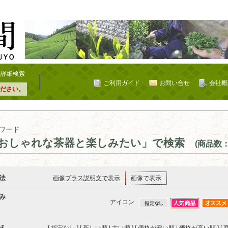
詳細検索
ご利用ガイド
お問い合せ
会社概
ださい。
ワード
おしゃれな茶器と楽しみたい」で検索
(商品数：
法
画像プラス説明文で表示
画像で表示
み
アイコン
え