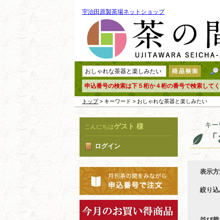
宇治田原製茶場ネットショップ
申込番号の検索は下５桁か４桁の番号で検索してく
トップ
> キーワード > おしゃれな茶器と楽しみたい
キー
ゲスト 様
こんにちは
「
ログイン
表示方
絞り込
並び替