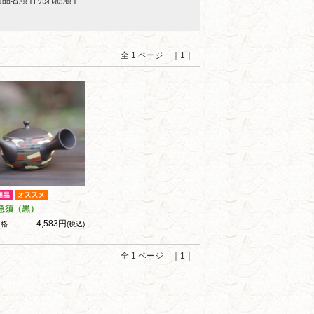
商品名順
] [
売れ筋順
]
全 1 ページ ｜1｜
急須（黒）
4,583円
価格
(税込)
全 1 ページ ｜1｜