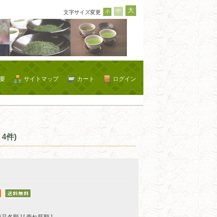
大
中
小
文字サイズ変更
要
サイトマップ
カート
ログイン
4件)