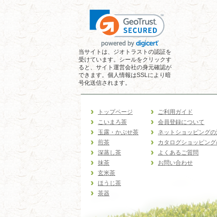
当サイトは、ジオトラストの認証を
受けています。シールをクリックす
ると、サイト運営会社の身元確認が
できます。個人情報はSSLにより暗
号化送信されます。
トップページ
ご利用ガイド
こいまろ茶
会員登録について
玉露・かぶせ茶
ネットショッピングの
煎茶
カタログショッピング
深蒸し茶
よくあるご質問
抹茶
お問い合わせ
玄米茶
ほうじ茶
茶器