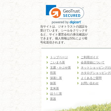
当サイトは、ジオトラストの認証を
受けています。シールをクリックす
ると、サイト運営会社の身元確認が
できます。個人情報はSSLにより暗
号化送信されます。
トップページ
ご利用ガイド
こいまろ茶
会員登録について
玉露・かぶせ茶
ネットショッピングの
煎茶
カタログショッピング
深蒸し茶
よくあるご質問
抹茶
お問い合わせ
玄米茶
ほうじ茶
茶器