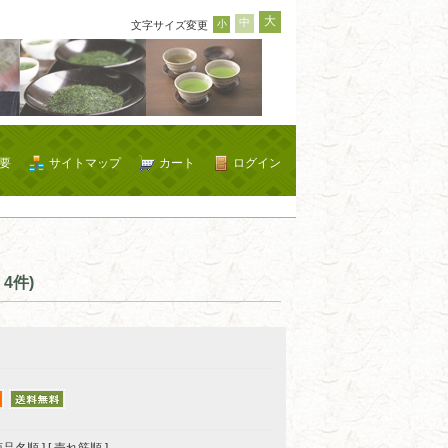
大
中
小
文字サイズ変更
要
サイトマップ
カート
ログイン
4件)