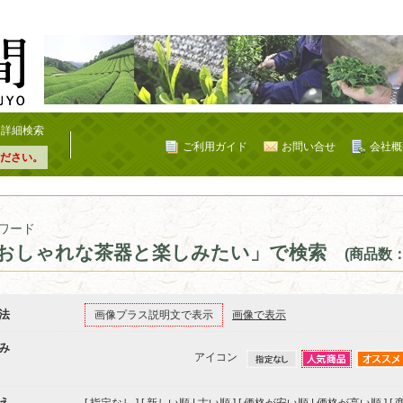
詳細検索
ご利用ガイド
お問い合せ
会社概
ださい。
ワード
おしゃれな茶器と楽しみたい」で検索
(商品数：
法
画像プラス説明文で表示
画像で表示
み
アイコン
え