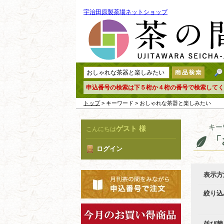
宇治田原製茶場ネットショップ
申込番号の検索は下５桁か４桁の番号で検索してく
トップ
> キーワード > おしゃれな茶器と楽しみたい
キー
ゲスト 様
こんにちは
「
ログイン
表示方
絞り込
並び替