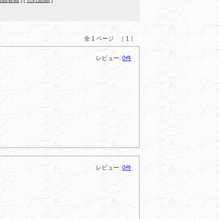
商品名順
] [
売れ筋順
]
全 1 ページ ｜1｜
レビュー:
0件
レビュー:
0件