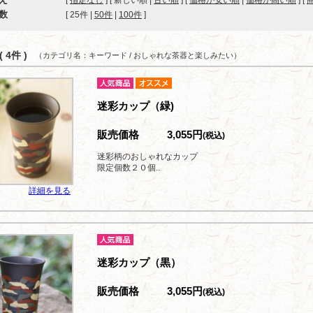
[
指定なし
] [ 新しい順 |
古い順
] [
価格が安い順
|
価格が高い順
] [
数
[ 
25件
 | 
50件
 | 
100件
 ]
 4件 )
（カテゴリ名：キーワード / おしゃれな茶器と楽しみたい）
迷彩カップ（緑)
販売価格
3,055円
(税込)
迷彩柄のおしゃれなカップ
限定個数２０個..
詳細を見る
迷彩カップ（黒）
販売価格
3,055円
(税込)