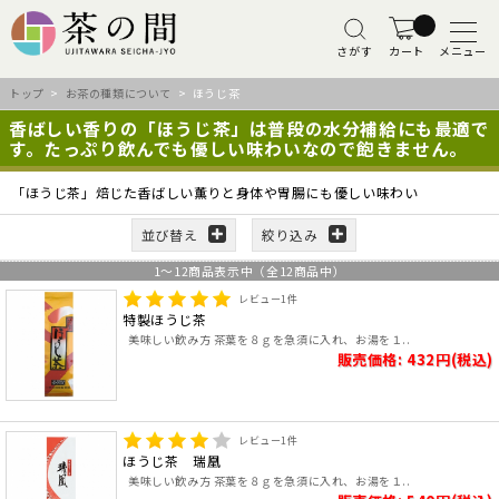
さがす
カート
メニュー
トップ
>
お茶の種類について
> ほうじ茶
香ばしい香りの「ほうじ茶」は普段の水分補給にも最適で
す。たっぷり飲んでも優しい味わいなので飽きません。
「ほうじ茶」焙じた香ばしい薫りと身体や胃腸にも優しい味わい
並び替え
絞り込み
1
～
12
商品表示中（全
12
商品中）
レビュー
1
件
特製ほうじ茶
美味しい飲み方 茶葉を８ｇを急須に入れ、お湯を１..
販売価格: 432円(税込)
レビュー
1
件
ほうじ茶 瑞凰
美味しい飲み方 茶葉を８ｇを急須に入れ、お湯を１..