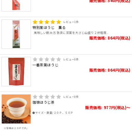
販売価格: 540円(税込)
レビュー
1
件
特別茎ほうじ 薫る
美味しい飲み方 急須に茶葉を大さじ山盛り２杯程度..
販売価格: 864円(税込)
レビュー
0
件
一番茶葉ほうじ
販売価格: 864円(税込)
レビュー
0
件
珈琲ほうじ茶
販売価格: 977円(税込)～
●サイズ・数量/２０Ｐ、５０Ｐ
※写真は２０Ｐです。