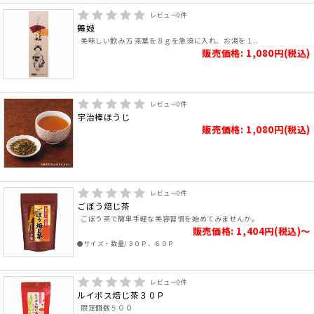
レビュー
0
件
舞妓
美味しい飲み方 茶葉を８ｇを急須に入れ、お湯を１..
販売価格: 1,080円(税込)
レビュー
0
件
宇治棒ほうじ
販売価格: 1,080円(税込)
レビュー
0
件
ごぼう焙じ茶
ごぼう茶で簡単手軽な美容習慣を始めてみませんか。
販売価格: 1,404円(税込)～
●サイズ・数量/３０Ｐ、６０Ｐ
レビュー
0
件
ルイボス焙じ茶３０Ｐ
限定個数５００