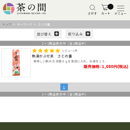
さがす
カート
メニュー
トップ
> キーワード > さとの露
並び替え
絞り込み
1
～
1
商品表示中（全
1
商品中）
レビュー
1
件
熱湯かぶせ茶 さとの露
美味しい飲み方 茶葉８ｇを急須に入れ、お湯を１５..
販売価格: 1,080円(税込)
1
1
～
1
商品表示中（全
1
商品中）