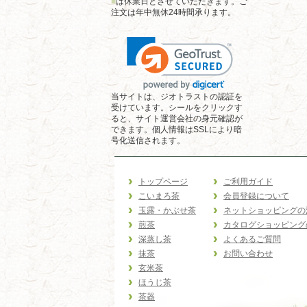
■
は休業日とさせていただきます。ご
注文は年中無休24時間承ります。
当サイトは、ジオトラストの認証を
受けています。シールをクリックす
ると、サイト運営会社の身元確認が
できます。個人情報はSSLにより暗
号化送信されます。
トップページ
ご利用ガイド
こいまろ茶
会員登録について
玉露・かぶせ茶
ネットショッピングの
煎茶
カタログショッピング
深蒸し茶
よくあるご質問
抹茶
お問い合わせ
玄米茶
ほうじ茶
茶器