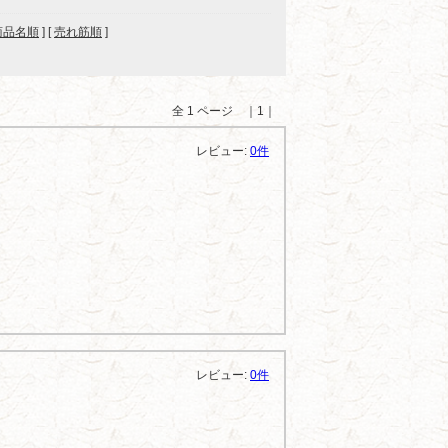
商品名順
] [
売れ筋順
]
全 1 ページ ｜1｜
レビュー:
0件
レビュー:
0件