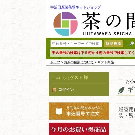
宇治田原製茶場ネットショップ
申込番号の検索は下５桁か４桁の番号で検索してく
トップ
>
お茶の種類について
> ギフト商品
ゲスト 様
こんにちは
お茶
ギ
ログイン
贈答用
装・熨