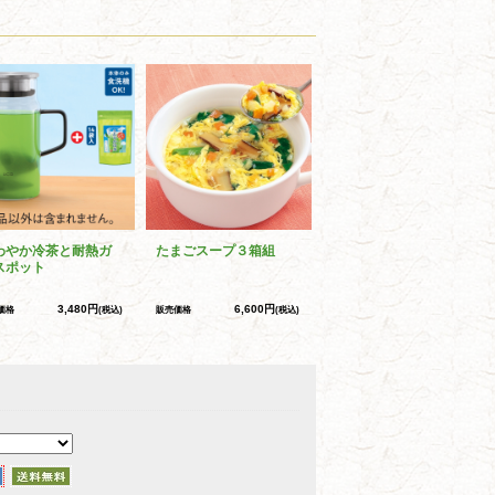
わやか冷茶と耐熱ガ
たまごスープ３箱組
スポット
3,480円
6,600円
価格
(税込)
販売価格
(税込)