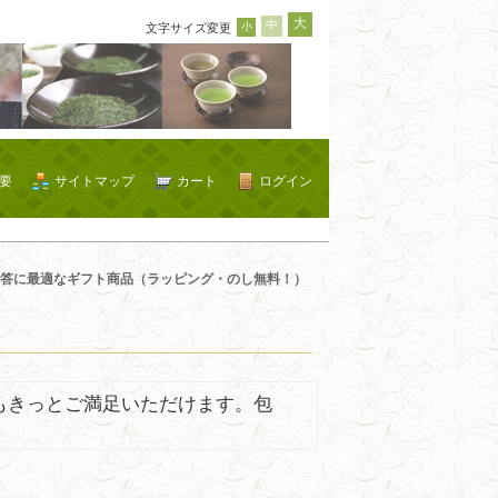
大
中
小
文字サイズ変更
要
サイトマップ
カート
ログイン
答に最適なギフト商品（ラッピング・のし無料！）
もきっとご満足いただけます。包