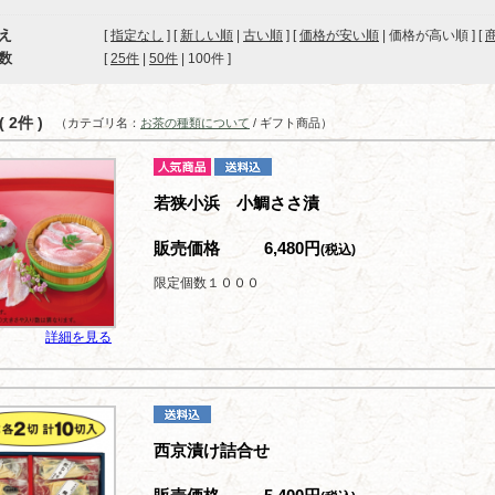
え
[
指定なし
] [
新しい順
|
古い順
] [
価格が安い順
| 価格が高い順 ] [
数
[ 
25件
 | 
50件
 | 
100件
 ]
 2件 )
（カテゴリ名：
お茶の種類について
/ ギフト商品）
若狭小浜 小鯛ささ漬
販売価格
6,480円
(税込)
限定個数１０００
詳細を見る
西京漬け詰合せ