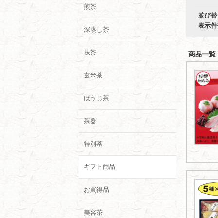
煎茶
並び替
表示件
深蒸し茶
抹茶
商品一覧 (
玄米茶
ほうじ茶
茶器
特別茶
ギフト商品
お買得品
美容茶