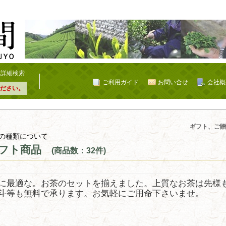
詳細検索
ご利用ガイド
お問い合せ
会社概
ださい。
ギフト、ご贈
の種類について
フト商品
(商品数：32件)
に最適な。お茶のセットを揃えました。上質なお茶は先様
斗等も無料で承ります。お気軽にご用命下さいませ。