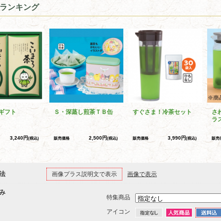
ランキング
ギフト
Ｓ・深蒸し煎茶ＴＢ缶
すぐさま！冷茶セット
さ
ラ
3,240円
2,500円
3,990円
(税込)
販売価格
(税込)
販売価格
(税込)
販売
法
画像プラス説明文で表示
画像で表示
み
特集商品
アイコン