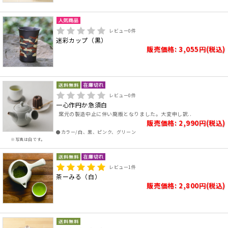
レビュー
0
件
迷彩カップ（黒）
販売価格: 3,055円(税込)
レビュー
0
件
一心作円か急須白
窯元の製造中止に伴い廃版となりました。大変申し訳..
販売価格: 2,990円(税込)
●カラー/白、黒、ピンク、グリーン
※写真は白です。
レビュー
1
件
茶ーみる（白）
販売価格: 2,800円(税込)