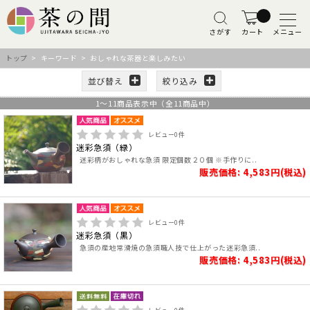
さがす
カート
メニュー
トップ
> キーワード > おしゃれな茶器と楽しみたい
並び替え
絞り込み
1
～
11
商品表示中（全
11
商品中）
レビュー
0
件
迷彩急須（緑）
迷彩柄がおしゃれな急須 限定個数２０個 ※手作りに..
販売価格: 4,583円(税込)
レビュー
0
件
迷彩急須（黒）
急須の産地常滑焼の急須職人技で仕上がった迷彩急須..
販売価格: 4,583円(税込)