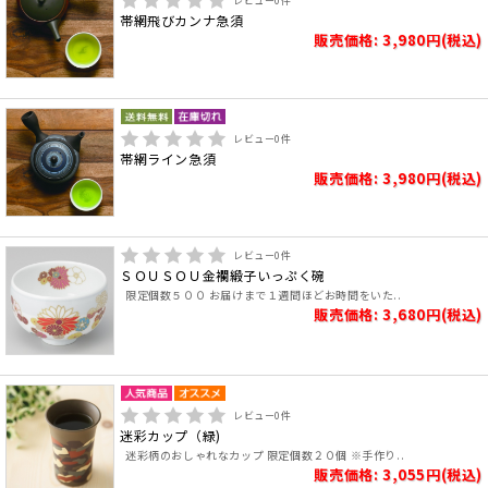
レビュー
0
件
帯網飛びカンナ急須
販売価格: 3,980円(税込)
レビュー
0
件
帯網ライン急須
販売価格: 3,980円(税込)
レビュー
0
件
ＳＯＵＳＯＵ金襴緞子いっぷく碗
限定個数５００ お届けまで１週間ほどお時間をいた..
販売価格: 3,680円(税込)
レビュー
0
件
迷彩カップ（緑)
迷彩柄のおしゃれなカップ 限定個数２０個 ※手作り..
販売価格: 3,055円(税込)