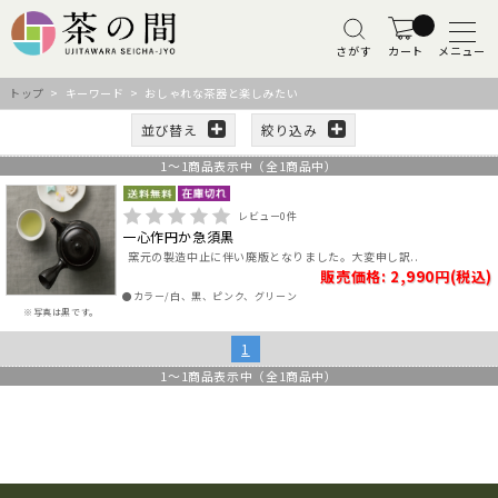
さがす
カート
メニュー
トップ
> キーワード > おしゃれな茶器と楽しみたい
並び替え
絞り込み
1
～
1
商品表示中（全
1
商品中）
レビュー
0
件
一心作円か急須黒
窯元の製造中止に伴い廃版となりました。大変申し訳..
販売価格: 2,990円(税込)
●カラー/白、黒、ピンク、グリーン
※写真は黒です。
1
1
～
1
商品表示中（全
1
商品中）