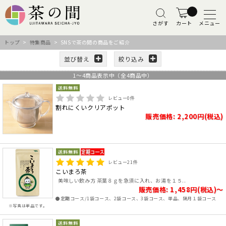
さがす
カート
メニュー
トップ
>
特集商品
> SNSで茶の間の商品をご紹介
並び替え
絞り込み
1
～
4
商品表示中（全
4
商品中）
レビュー
0
件
割れにくいクリアポット
販売価格: 2,200円(税込)
レビュー
21
件
こいまろ茶
美味しい飲み方 茶葉８ｇを急須に入れ、お湯を１５..
販売価格: 1,458円(税込)～
●定期コース/1袋コース、2袋コース、3袋コース、単品、隔月１袋コース
※写真は単品です。