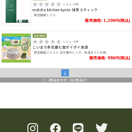
レビュー
0
件
matcha kitchen kyoto 抹茶スティック
限定個数１００
販売価格: 1,200円(税込)
レビュー
0
件
こいまろ茶花菱七宝ポイポイ急須
限定個数２０００ 注文集中につき、発送までにお時..
販売価格: 990円(税込)
1
1
～
4
商品表示中（全
4
商品中）