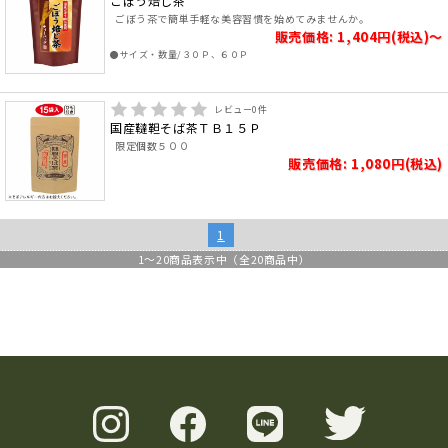
ごぼう焙じ茶
ごぼう茶で簡単手軽な美容習慣を始めてみませんか。
販売価格: 1,404円(税込)～
●サイズ・数量/３０Ｐ、６０Ｐ
レビュー
0
件
国産韃靼そば茶ＴＢ１５Ｐ
限定個数５００
販売価格: 1,080円(税込)
1
1
～
20
商品表示中（全
20
商品中）