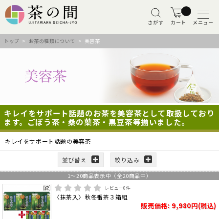
さがす
カート
メニュー
トップ
>
お茶の種類について
> 美容茶
キレイをサポート話題のお茶を美容茶として取扱しており
ます。ごぼう茶・桑の葉茶・黒豆茶等揃いました。
キレイをサポート話題の美容茶
並び替え
絞り込み
1
～
20
商品表示中（全
20
商品中）
レビュー
0
件
〈抹茶入〉秋冬番茶３箱組
販売価格: 9,980円(税込)