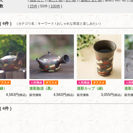
[
指定なし
] [
新しい順
|
古い順
] [
価格が安い順
| 価格が高い順 ] [
数
[ 
25件
 | 
50件
 | 
100件
 ]
 4件 )
（カテゴリ名：キーワード / おしゃれな茶器と楽しみたい）
緑）
迷彩急須（黒）
迷彩カップ（緑)
迷彩
4,583円
4,583円
3,055円
(税込)
販売価格
(税込)
販売価格
(税込)
販売
 4件 )