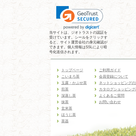
当サイトは、ジオトラストの認証を
受けています。シールをクリックす
ると、サイト運営会社の身元確認が
できます。個人情報はSSLにより暗
号化送信されます。
トップページ
ご利用ガイド
こいまろ茶
会員登録について
玉露・かぶせ茶
ネットショッピングの
煎茶
カタログショッピング
深蒸し茶
よくあるご質問
抹茶
お問い合わせ
玄米茶
ほうじ茶
茶器