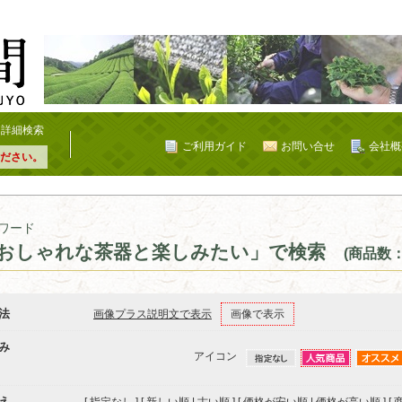
詳細検索
ご利用ガイド
お問い合せ
会社概
ださい。
ワード
おしゃれな茶器と楽しみたい」で検索
(商品数：
法
画像プラス説明文で表示
画像で表示
み
アイコン
え