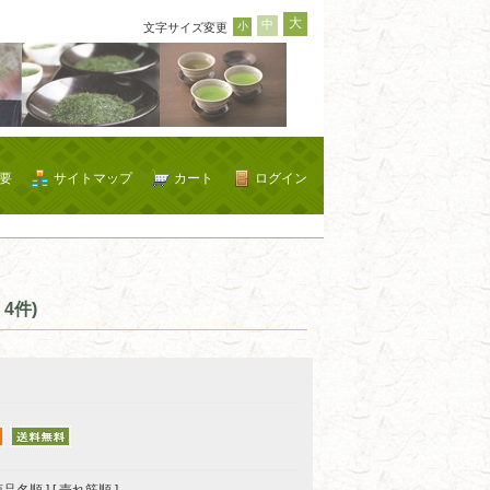
大
中
小
文字サイズ変更
要
サイトマップ
カート
ログイン
4件)