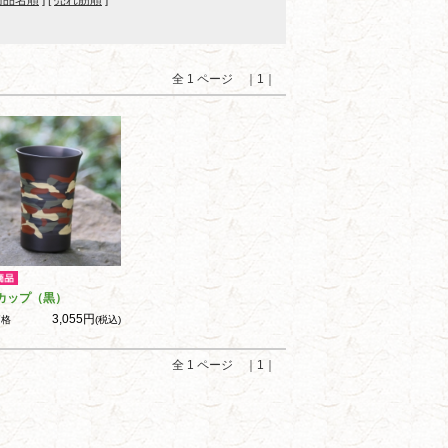
商品名順
] [
売れ筋順
]
全 1 ページ ｜1｜
カップ（黒）
3,055円
価格
(税込)
全 1 ページ ｜1｜