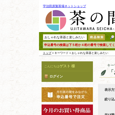
宇治田原製茶場ネットショップ
申込番号の検索は下５桁か４桁の番号で検索してく
トップ
> キーワード > おしゃれな茶器と楽しみたい
キー
ゲスト 様
こんにちは
「
ログイン
表示方
絞り込
並び替