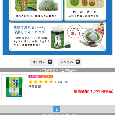
並び替え
絞り込み
1
～
1
商品表示中（全
1
商品中）
レビュー
3
件
秋冬番茶
販売価格: 3,559円(税込)
1