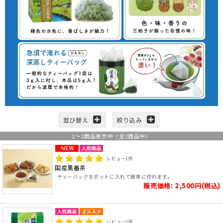
並び替え
絞り込み
1
～
2
商品表示中（全
2
商品中）
レビュー
1
件
国産黒番茶
ティーバッグをポットに入れて簡単に作れます。
販売価格: 2,500円(税込)
レビュー
3
件