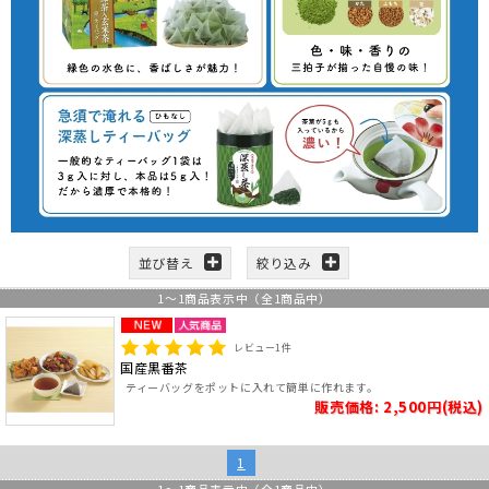
並び替え
絞り込み
1
～
1
商品表示中（全
1
商品中）
レビュー
1
件
国産黒番茶
ティーバッグをポットに入れて簡単に作れます。
販売価格: 2,500円(税込)
1