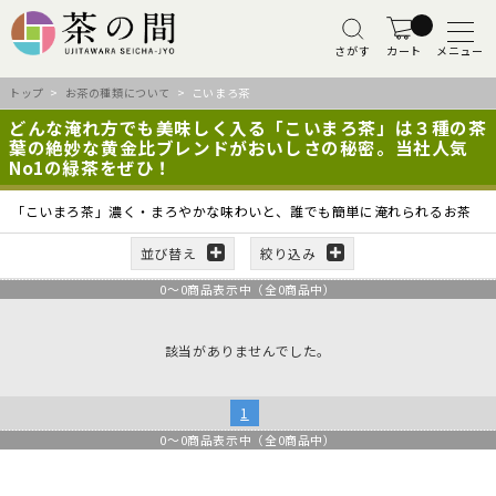
さがす
カート
メニュー
トップ
>
お茶の種類について
> こいまろ茶
どんな淹れ方でも美味しく入る「こいまろ茶」は３種の茶
葉の絶妙な黄金比ブレンドがおいしさの秘密。当社人気
No1の緑茶をぜひ！
「こいまろ茶」濃く・まろやかな味わいと、誰でも簡単に淹れられるお茶
並び替え
絞り込み
0
～
0
商品表示中（全
0
商品中）
該当がありませんでした。
1
0
～
0
商品表示中（全
0
商品中）