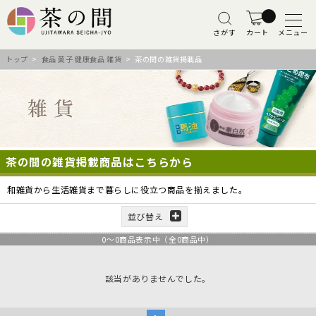
さがす
カート
メニュー
トップ
>
食品 菓子 健康食品 雑貨
> 茶の間の雑貨掲載品
茶の間の雑貨掲載商品はこちらから
和雑貨から生活雑貨まで暮らしに役立つ商品を揃えました。
並び替え
0
～
0
商品表示中（全
0
商品中）
該当がありませんでした。