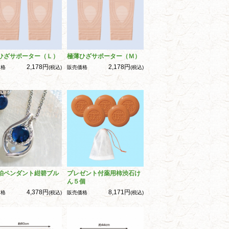
ひざサポーター（Ｌ）
極薄ひざサポーター（Ｍ）
2,178円
2,178円
価格
(税込)
販売価格
(税込)
珀ペンダント紺碧ブル
プレゼント付薬用柿渋石け
ん５個
4,378円
8,171円
価格
(税込)
販売価格
(税込)