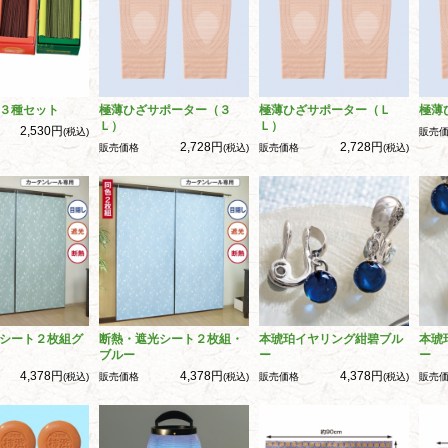
３種セット
極薄ひざサポーター（３
極薄ひざサポーター（Ｌ
極薄
Ｌ）
Ｌ）
2,530円
(税込)
販売
2,728円
2,728円
販売価格
(税込)
販売価格
(税込)
シート２枚組グ
断熱・遮光シート２枚組・
本琥珀イヤリング紺碧ブル
本琥
ブルー
ー
ー
4,378円
4,378円
4,378円
(税込)
販売価格
(税込)
販売価格
(税込)
販売