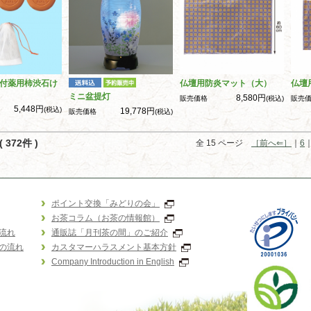
付薬用柿渋石け
仏壇用防炎マット（大）
仏壇
ミニ盆提灯
8,580円
販売価格
(税込)
販売
5,448円
(税込)
19,778円
販売価格
(税込)
 372件 )
全 15 ページ
［前へ⇐］
｜
6
ポイント交換「みどりの会」
お茶コラム（お茶の情報館）
流れ
通販誌「月刊茶の間」のご紹介
の流れ
カスタマーハラスメント基本方針
Company Introduction in English