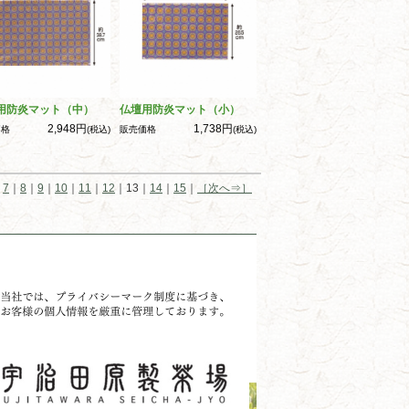
用防炎マット（中）
仏壇用防炎マット（小）
2,948円
1,738円
価格
(税込)
販売価格
(税込)
｜
7
｜
8
｜
9
｜
10
｜
11
｜
12
｜13｜
14
｜
15
｜
［次へ⇒］