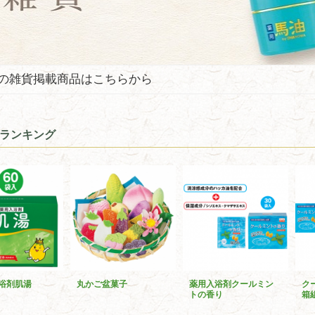
の雑貨掲載商品はこちらから
ランキング
浴剤肌湯
丸かご盆菓子
薬用入浴剤クールミン
ク
トの香り
箱