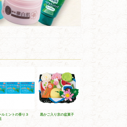
ールミントの香り３
黒かご入り京の盆菓子
組