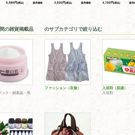
6,980円
2,020円
4,700円
(税込)
販売価格
(税込)
販売価格
(税込)
販売
の間の雑貨掲載品 のサブカテゴリで絞り込む
ファッション（衣服）
入浴剤（肌湯）
パック・絹美晶・馬
入浴剤