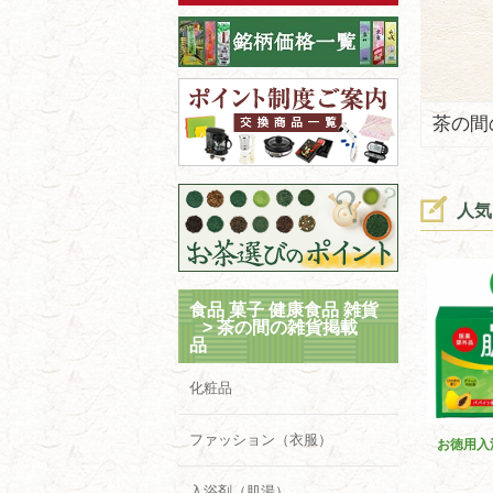
茶の間
人気
食品 菓子 健康食品 雑貨
>
茶の間の雑貨掲載
品
化粧品
ファッション（衣服）
お徳用入
入浴剤（肌湯）