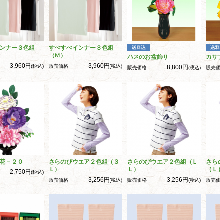
ンナー３色組
すべすべインナー３色組
（Ｍ）
ハスのお盆飾り
カサ
3,960円
3,960円
(税込)
販売価格
(税込)
8,800円
販売価格
(税込)
販売
花－２０
さらのびウエア２色組（３
さらのびウエア２色組（Ｌ
さら
Ｌ）
Ｌ）
（Ｌ
2,750円
(税込)
3,256円
3,256円
販売価格
(税込)
販売価格
(税込)
販売