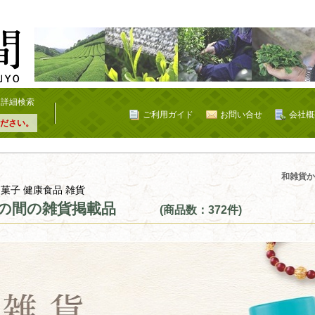
詳細検索
ご利用ガイド
お問い合せ
会社概
ださい。
載品
和雑貨か
 菓子 健康食品 雑貨
の間の雑貨掲載品
(商品数：372件)