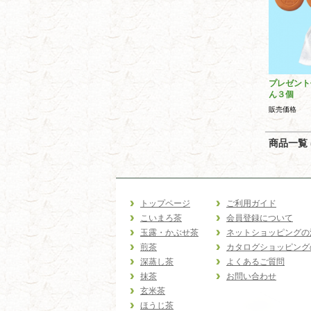
プレゼント
ん３個
販売価格
商品一覧 (
トップページ
ご利用ガイド
こいまろ茶
会員登録について
玉露・かぶせ茶
ネットショッピングの
煎茶
カタログショッピング
深蒸し茶
よくあるご質問
抹茶
お問い合わせ
玄米茶
ほうじ茶