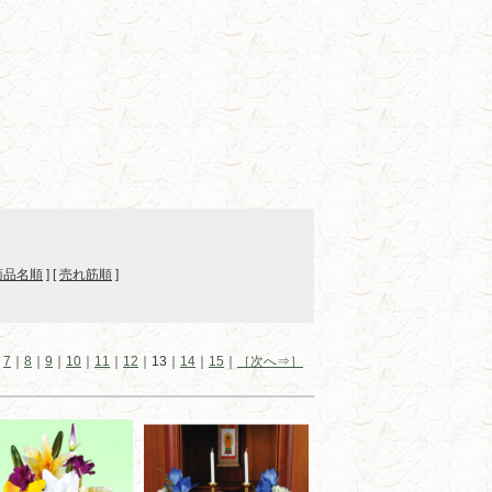
商品名順
] [
売れ筋順
]
｜
7
｜
8
｜
9
｜
10
｜
11
｜
12
｜13｜
14
｜
15
｜
［次へ⇒］