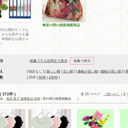
◆茶の間の雑貨掲載商品
寺社仏閣がたくさん
くから仏具作りも盛
。本格的な仏具から
..
法
画像プラス説明文で表示
画像で表示
え
[ 指定なし ] [
新しい順
|
古い順
] [
価格が安い順
|
価格が高い順
] [
数
[ 
25件
 | 
50件
 | 
100件
 ]
 372件 )
全 15 ページ
［前へ⇐］
｜
6
名：
食品 菓子 健康食品 雑貨
/ 茶の間の雑貨掲載品 ）