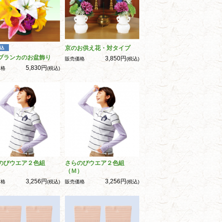
京のお供え花・対タイプ
ブランカのお盆飾り
3,850円
販売価格
(税込)
5,830円
価格
(税込)
のびウエア２色組
さらのびウエア２色組
）
（Ｍ）
3,256円
3,256円
価格
(税込)
販売価格
(税込)