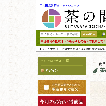
宇治田原製茶場ネットショップ
申込番号の検索は下５桁か４桁の番号で検索してく
トップ
>
食品 菓子 健康食品 雑貨
> 茶の間の雑貨掲
ゲスト 様
こんにちは
食品
茶
ログイン