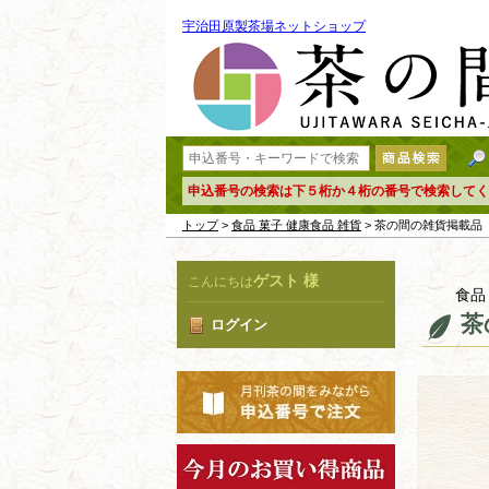
宇治田原製茶場ネットショップ
申込番号の検索は下５桁か４桁の番号で検索してく
トップ
>
食品 菓子 健康食品 雑貨
> 茶の間の雑貨掲
ゲスト 様
こんにちは
食品
茶
ログイン