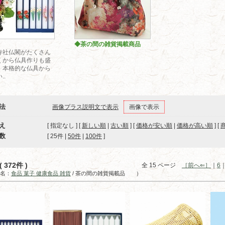
◆茶の間の雑貨掲載商品
寺社仏閣がたくさん
くから仏具作りも盛
。本格的な仏具から
..
法
画像プラス説明文で表示
画像で表示
え
[ 指定なし ] [
新しい順
|
古い順
] [
価格が安い順
|
価格が高い順
] [
数
[ 
25件
 | 
50件
 | 
100件
 ]
 372件 )
全 15 ページ
［前へ⇐］
｜
6
名：
食品 菓子 健康食品 雑貨
/ 茶の間の雑貨掲載品 ）