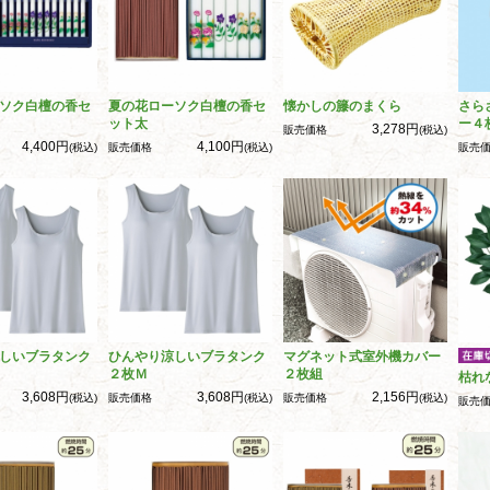
ソク白檀の香セ
夏の花ローソク白檀の香セ
懐かしの籐のまくら
さら
ット太
ー４
3,278円
販売価格
(税込)
4,400円
4,100円
(税込)
販売価格
(税込)
販売
しいブラタンク
ひんやり涼しいブラタンク
マグネット式室外機カバー
２枚Ｍ
２枚組
枯れ
3,608円
3,608円
2,156円
(税込)
販売価格
(税込)
販売価格
(税込)
販売