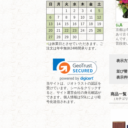
日
月
火
水
木
金
土
1
2
3
4
5
6
7
8
9
10
11
12
13
14
15
16
17
18
19
仏具
京都は
20
21
22
23
24
25
26
あり古
27
28
29
30
んです
普段使い
■
は休業日とさせていただきます。ご
注文は年中無休24時間承ります。
表示方
並び替
表示件
当サイトは、ジオトラストの認証を
受けています。シールをクリックす
ると、サイト運営会社の身元確認が
商品一覧 (
できます。個人情報はSSLにより暗
（カテゴリ
号化送信されます。