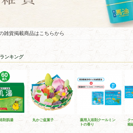
の雑貨掲載商品はこちらから
ランキング
浴剤肌湯
丸かご盆菓子
薬用入浴剤クールミン
ク
トの香り
箱