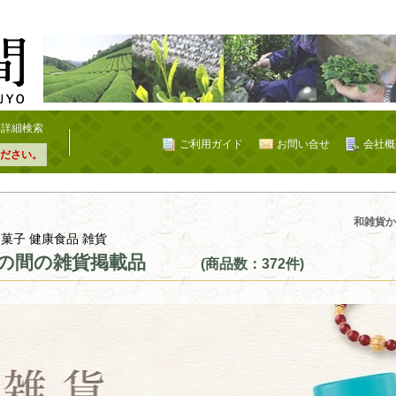
詳細検索
ご利用ガイド
お問い合せ
会社概
ださい。
載品
和雑貨か
 菓子 健康食品 雑貨
の間の雑貨掲載品
(商品数：372件)