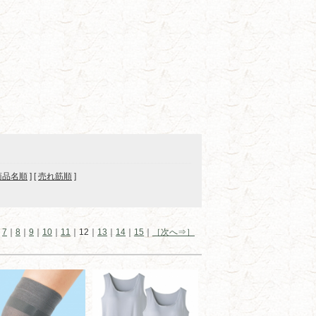
商品名順
] [
売れ筋順
]
｜
7
｜
8
｜
9
｜
10
｜
11
｜12｜
13
｜
14
｜
15
｜
［次へ⇒］