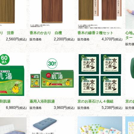
り 沈香
香木のかおり 白檀
香木の線香２種セット
心地
ター
2,560円
2,200円
4,370円
(税込)
販売価格
(税込)
販売価格
(税込)
販売
剤肌湯
薬用入浴剤肌湯
京のお茶石けん４個組
京の
6,980円
3,960円
5,238円
(税込)
販売価格
(税込)
販売価格
(税込)
販売