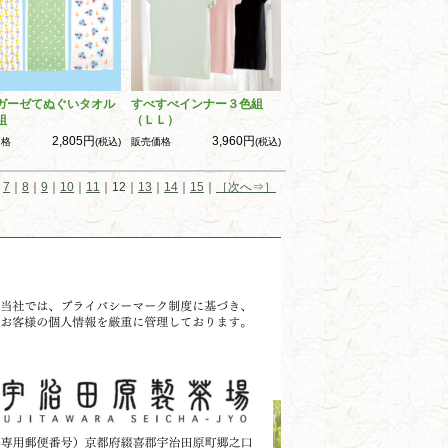
ガーゼてぬぐいタオル
すべすべインナー３色組
組
（ＬＬ）
2,805円
3,960円
価格
(税込)
販売価格
(税込)
｜
7
｜
8
｜
9
｜
10
｜
11
｜12｜
13
｜
14
｜
15
｜
［次へ⇒］