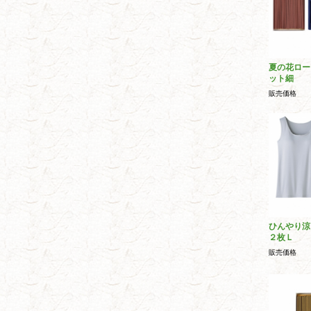
夏の花ロー
ット細
販売価格
ひんやり涼
２枚Ｌ
販売価格