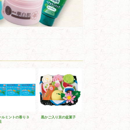
ールミントの香り３
黒かご入り京の盆菓子
組