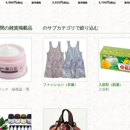
6,980円
2,020円
4,700円
(税込)
販売価格
(税込)
販売価格
(税込)
販売
の間の雑貨掲載品 のサブカテゴリで絞り込む
ファッション（衣服）
入浴剤（肌湯）
パック・絹美晶・馬
入浴剤