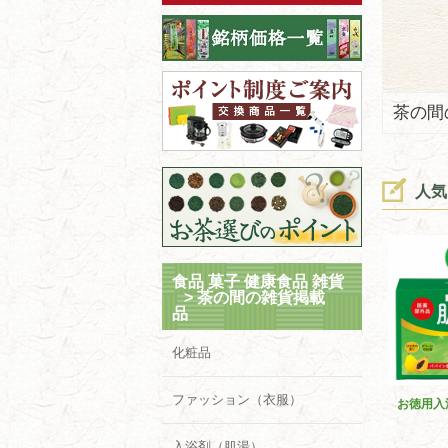
茶の間
人気
食品 菓子 健康食品 雑貨
>
茶の間の雑貨掲載
品
化粧品
ファッション（衣服）
お徳用入
入浴剤（肌湯）