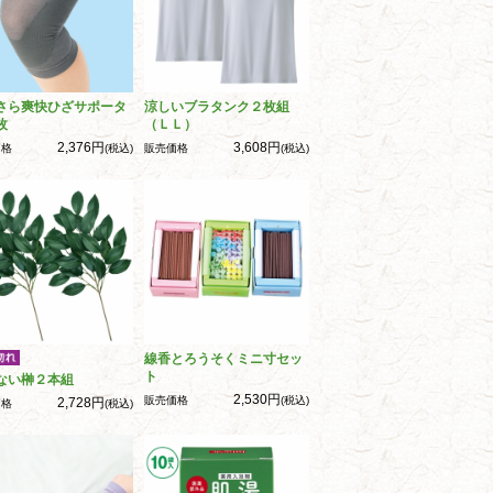
さら爽快ひざサポータ
涼しいブラタンク２枚組
枚
（ＬＬ）
2,376円
3,608円
価格
(税込)
販売価格
(税込)
線香とろうそくミニ寸セッ
ト
ない榊２本組
2,530円
販売価格
(税込)
2,728円
価格
(税込)