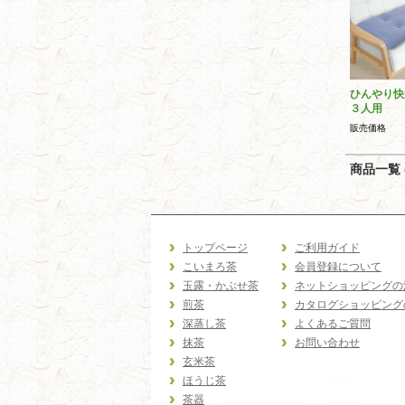
ひんやり快
３人用
販売価格
商品一覧 (
トップページ
ご利用ガイド
こいまろ茶
会員登録について
玉露・かぶせ茶
ネットショッピングの
煎茶
カタログショッピング
深蒸し茶
よくあるご質問
抹茶
お問い合わせ
玄米茶
ほうじ茶
茶器