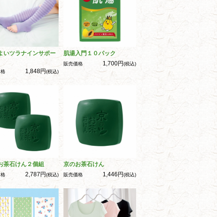
よいツラナインサポー
肌湯入門１０パック
1,700円
販売価格
(税込)
1,848円
価格
(税込)
お茶石けん２個組
京のお茶石けん
2,787円
1,446円
価格
(税込)
販売価格
(税込)