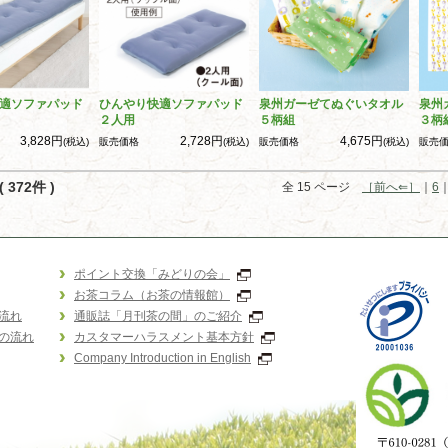
適ソファパッド
ひんやり快適ソファパッド
泉州ガーゼてぬぐいタオル
泉州
２人用
５柄組
３柄
3,828円
2,728円
4,675円
(税込)
販売価格
(税込)
販売価格
(税込)
販売
 372件 )
全 15 ページ
［前へ⇐］
｜
6
ポイント交換「みどりの会」
お茶コラム（お茶の情報館）
流れ
通販誌「月刊茶の間」のご紹介
の流れ
カスタマーハラスメント基本方針
Company Introduction in English