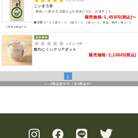
レビュー
21
件
こいまろ茶
美味しい飲み方 茶葉８ｇを急須に入れ、お湯を１５..
販売価格: 1,458円(税込)～
●定期コース/1袋コース、2袋コース、3袋コース、単品、隔月１袋コース
※写真は単品です。
レビュー
0
件
割れにくいクリアポット
販売価格: 2,200円(税込)
1
1
～
4
商品表示中（全
4
商品中）