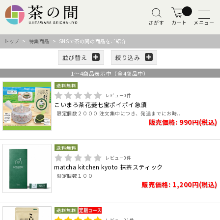
さがす
カート
メニュー
トップ
>
特集商品
> SNSで茶の間の商品をご紹介
並び替え
絞り込み
1
～
4
商品表示中（全
4
商品中）
レビュー
0
件
こいまろ茶花菱七宝ポイポイ急須
限定個数２０００ 注文集中につき、発送までにお時..
販売価格: 990円(税込)
レビュー
0
件
matcha kitchen kyoto 抹茶スティック
限定個数１００
販売価格: 1,200円(税込)