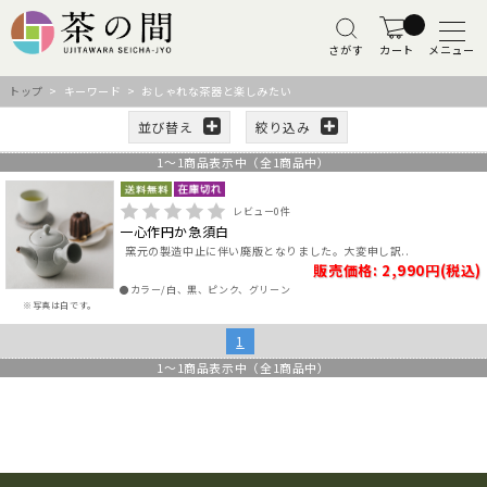
さがす
カート
メニュー
トップ
> キーワード > おしゃれな茶器と楽しみたい
並び替え
絞り込み
1
～
1
商品表示中（全
1
商品中）
レビュー
0
件
一心作円か急須白
窯元の製造中止に伴い廃版となりました。大変申し訳..
販売価格: 2,990円(税込)
●カラー/白、黒、ピンク、グリーン
※写真は白です。
1
1
～
1
商品表示中（全
1
商品中）