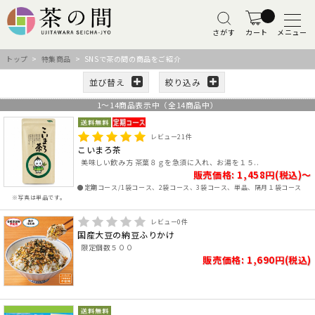
さがす
カート
メニュー
トップ
>
特集商品
> SNSで茶の間の商品をご紹介
並び替え
絞り込み
1
～
14
商品表示中（全
14
商品中）
レビュー
21
件
こいまろ茶
美味しい飲み方 茶葉８ｇを急須に入れ、お湯を１５..
販売価格: 1,458円(税込)～
●定期コース/1袋コース、2袋コース、3袋コース、単品、隔月１袋コース
※写真は単品です。
レビュー
0
件
国産大豆の納豆ふりかけ
限定個数５００
販売価格: 1,690円(税込)