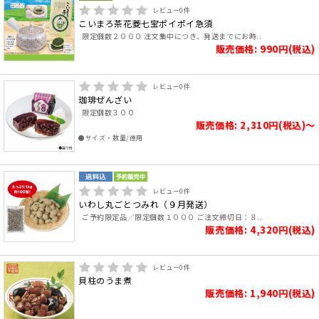
レビュー
0
件
こいまろ茶花菱七宝ポイポイ急須
限定個数２０００ 注文集中につき、発送までにお時..
販売価格: 990円(税込)
レビュー
0
件
珈琲ぜんざい
限定個数３００
販売価格: 2,310円(税込)～
●サイズ・数量/徳用
レビュー
0
件
いわし丸ごとつみれ（９月発送）
ご予約限定品／限定個数１０００ ご注文締切日：８..
販売価格: 4,320円(税込)
レビュー
0
件
貝柱のうま煮
販売価格: 1,940円(税込)