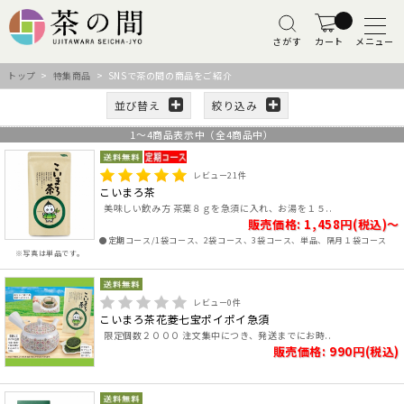
さがす
カート
メニュー
トップ
>
特集商品
> SNSで茶の間の商品をご紹介
並び替え
絞り込み
1
～
4
商品表示中（全
4
商品中）
レビュー
21
件
こいまろ茶
美味しい飲み方 茶葉８ｇを急須に入れ、お湯を１５..
販売価格: 1,458円(税込)～
●定期コース/1袋コース、2袋コース、3袋コース、単品、隔月１袋コース
※写真は単品です。
レビュー
0
件
こいまろ茶花菱七宝ポイポイ急須
限定個数２０００ 注文集中につき、発送までにお時..
販売価格: 990円(税込)