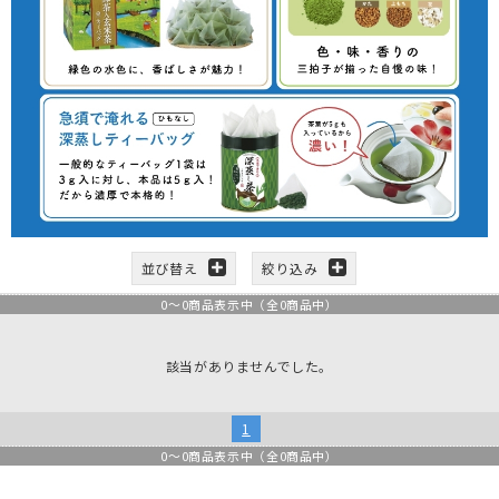
並び替え
絞り込み
0
～
0
商品表示中（全
0
商品中）
該当がありませんでした。
1
0
～
0
商品表示中（全
0
商品中）