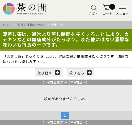
さがす
カート
メニュー
トップ
>
お茶の種類について
> 深蒸し茶
深蒸し茶は、通常より蒸し時間を長くすることにより、カ
テキンなどの健康成分がたっぷり。また他にはない濃厚な
味わいも特長の一つです。
「深蒸し茶」じっくり蒸し上げ、健康に良い栄養成分たっぷりです。濃厚な
味わいをお楽しみ下さい。
並び替え
絞り込み
0
～
0
商品表示中（全
0
商品中）
該当がありませんでした。
1
0
～
0
商品表示中（全
0
商品中）