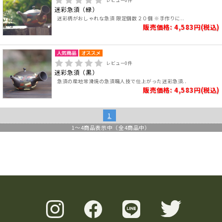
レビュー
0
件
迷彩急須（緑）
迷彩柄がおしゃれな急須 限定個数２０個 ※手作りに..
販売価格: 4,583円(税込)
レビュー
0
件
迷彩急須（黒）
急須の産地常滑焼の急須職人技で仕上がった迷彩急須..
販売価格: 4,583円(税込)
1
1
～
4
商品表示中（全
4
商品中）