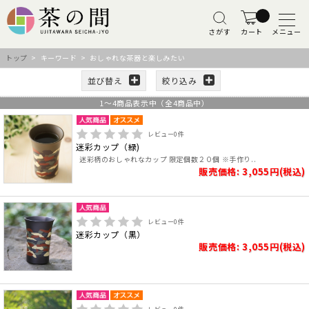
さがす
カート
メニュー
トップ
> キーワード > おしゃれな茶器と楽しみたい
並び替え
絞り込み
1
～
4
商品表示中（全
4
商品中）
レビュー
0
件
迷彩カップ（緑)
迷彩柄のおしゃれなカップ 限定個数２０個 ※手作り..
販売価格: 3,055円(税込)
レビュー
0
件
迷彩カップ（黒）
販売価格: 3,055円(税込)