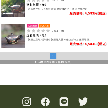
レビュー
0
件
迷彩急須（緑）
迷彩柄がおしゃれな急須 限定個数２０個 ※手作りに..
販売価格: 4,583円(税込)
レビュー
0
件
迷彩急須（黒）
急須の産地常滑焼の急須職人技で仕上がった迷彩急須..
販売価格: 4,583円(税込)
1
1
～
4
商品表示中（全
4
商品中）