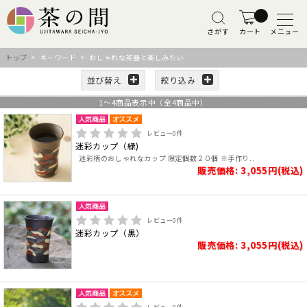
さがす
カート
メニュー
トップ
> キーワード > おしゃれな茶器と楽しみたい
並び替え
絞り込み
1
～
4
商品表示中（全
4
商品中）
レビュー
0
件
迷彩カップ（緑)
迷彩柄のおしゃれなカップ 限定個数２０個 ※手作り..
販売価格: 3,055円(税込)
レビュー
0
件
迷彩カップ（黒）
販売価格: 3,055円(税込)