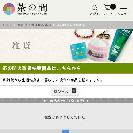
さがす
カート
メニュー
トップ
>
食品 菓子 健康食品 雑貨
> 茶の間の雑貨掲載品
茶の間の雑貨掲載商品はこちらから
和雑貨から生活雑貨まで暮らしに役立つ商品を揃えました。
並び替え
0
～
0
商品表示中（全
0
商品中）
該当がありませんでした。