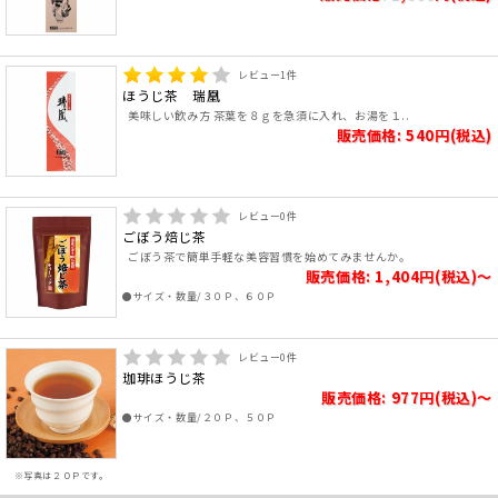
レビュー
1
件
ほうじ茶 瑞凰
美味しい飲み方 茶葉を８ｇを急須に入れ、お湯を１..
販売価格: 540円(税込)
レビュー
0
件
ごぼう焙じ茶
ごぼう茶で簡単手軽な美容習慣を始めてみませんか。
販売価格: 1,404円(税込)～
●サイズ・数量/３０Ｐ、６０Ｐ
レビュー
0
件
珈琲ほうじ茶
販売価格: 977円(税込)～
●サイズ・数量/２０Ｐ、５０Ｐ
※写真は２０Ｐです。