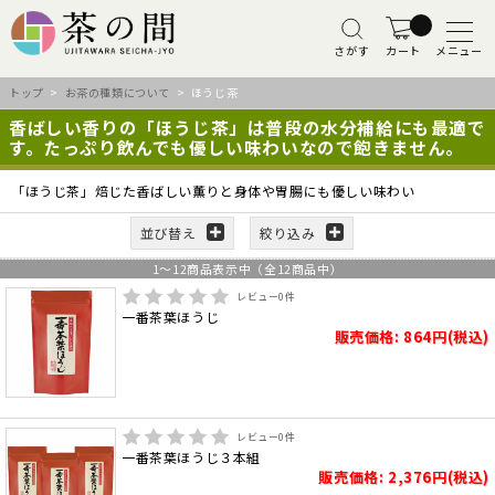
さがす
カート
メニュー
トップ
>
お茶の種類について
> ほうじ茶
香ばしい香りの「ほうじ茶」は普段の水分補給にも最適で
す。たっぷり飲んでも優しい味わいなので飽きません。
「ほうじ茶」焙じた香ばしい薫りと身体や胃腸にも優しい味わい
並び替え
絞り込み
1
～
12
商品表示中（全
12
商品中）
レビュー
0
件
一番茶葉ほうじ
販売価格: 864円(税込)
レビュー
0
件
一番茶葉ほうじ３本組
販売価格: 2,376円(税込)