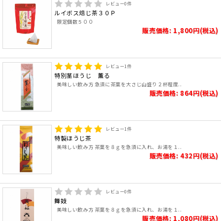
レビュー
0
件
ルイボス焙じ茶３０Ｐ
限定個数５００
販売価格: 1,800円(税込)
レビュー
1
件
特別茎ほうじ 薫る
美味しい飲み方 急須に茶葉を大さじ山盛り２杯程度..
販売価格: 864円(税込)
レビュー
1
件
特製ほうじ茶
美味しい飲み方 茶葉を８ｇを急須に入れ、お湯を１..
販売価格: 432円(税込)
レビュー
0
件
舞妓
美味しい飲み方 茶葉を８ｇを急須に入れ、お湯を１..
販売価格: 1,080円(税込)