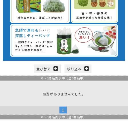
並び替え
絞り込み
0
～
0
商品表示中（全
0
商品中）
該当がありませんでした。
1
0
～
0
商品表示中（全
0
商品中）