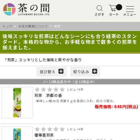
さがす
カート
メニュー
トップ
>
お茶の種類について
> 煎茶
後味スッキリな煎茶はどんなシーンにも合う緑茶のスタン
ダード。本格的な物から、お手軽な物まで数多くの煎茶を
揃えました。
「煎茶」スッキリとした後味と爽やかな香り
並び替え
絞り込み
1
～
18
商品表示中（全
18
商品中）
レビュー
0
件
煎茶 京都の香
美味しい飲み方 茶葉８ｇを急須に入れ、約８０度の..
販売価格: 648円(税込)
レビュー
0
件
優等賞煎茶