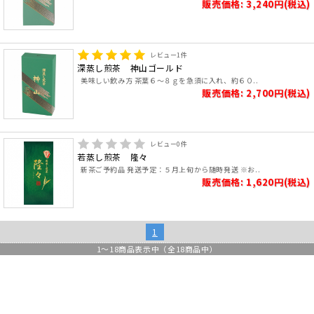
販売価格: 3,240円(税込)
レビュー
1
件
深蒸し煎茶 神山ゴールド
美味しい飲み方 茶葉６～８ｇを急須に入れ、約６０..
販売価格: 2,700円(税込)
レビュー
0
件
若蒸し煎茶 隆々
新茶ご予約品 発送予定：５月上旬から随時発送 ※お..
販売価格: 1,620円(税込)
1
1
～
18
商品表示中（全
18
商品中）