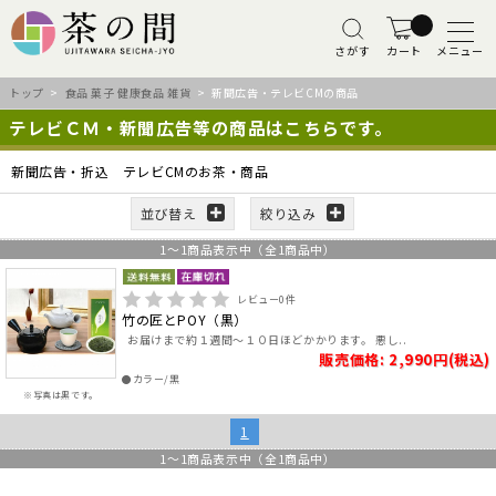
さがす
カート
メニュー
トップ
>
食品 菓子 健康食品 雑貨
> 新聞広告・テレビCMの商品
テレビＣＭ・新聞広告等の商品はこちらです。
新聞広告・折込 テレビCMのお茶・商品
並び替え
絞り込み
1
～
1
商品表示中（全
1
商品中）
レビュー
0
件
竹の匠とPOY（黒）
お届けまで約１週間～１０日ほどかかります。 悪し..
販売価格: 2,990円(税込)
●カラー/黒
※写真は黒です。
1
1
～
1
商品表示中（全
1
商品中）