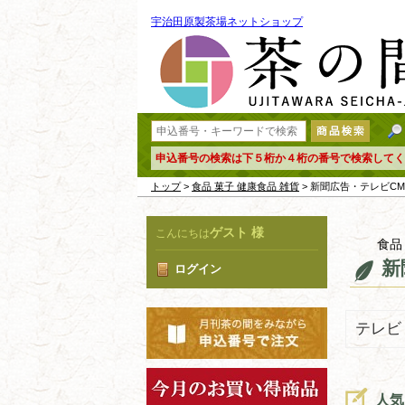
宇治田原製茶場ネットショップ
申込番号の検索は下５桁か４桁の番号で検索してく
トップ
>
食品 菓子 健康食品 雑貨
> 新聞広告・テレビC
ゲスト 様
こんにちは
食品
新
ログイン
テレビ
人気