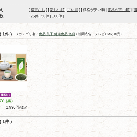
え
[
指定なし
] [
新しい順
|
古い順
] [ 価格が安い順 |
価格が高い順
] [
数
[ 
25件
 | 
50件
 | 
100件
 ]
 1件 )
（カテゴリ名：
食品 菓子 健康食品 雑貨
/ 新聞広告・テレビCMの商品）
OY（黒）
2,990円
(税込)
 1件 )