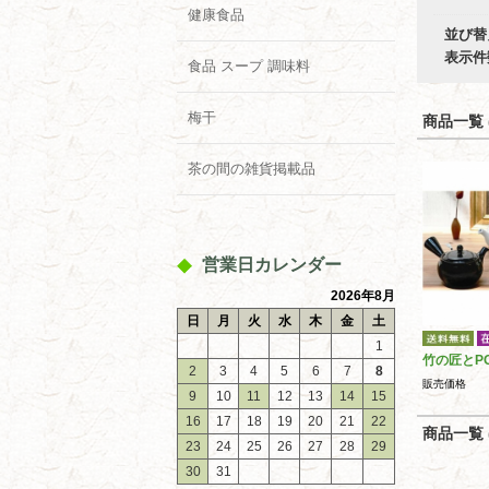
健康食品
並び替
表示件
食品 スープ 調味料
梅干
商品一覧 (
茶の間の雑貨掲載品
営業日カレンダー
2026年8月
日
月
火
水
木
金
土
1
竹の匠とP
2
3
4
5
6
7
8
販売価格
9
10
11
12
13
14
15
16
17
18
19
20
21
22
商品一覧 (
23
24
25
26
27
28
29
30
31