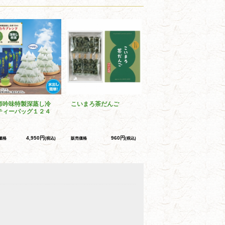
師吟味特製深蒸し冷
こいまろ茶だんご
ティーバッグ１２４
4,950円
960円
価格
(税込)
販売価格
(税込)