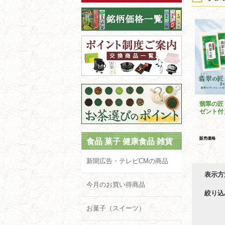
翡翠の匠
ゼント付
販売価格
食品 菓子 健康食品 雑貨
新聞広告・テレビCMの商品
表示方
今月のお買い得商品
絞り込
お菓子（スイーツ）