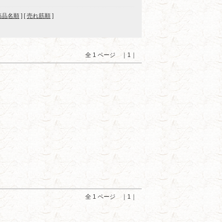
商品名順
] [
売れ筋順
]
全 1 ページ ｜1｜
全 1 ページ ｜1｜