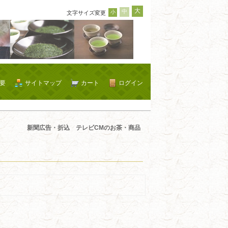
大
中
小
文字サイズ変更
要
サイトマップ
カート
ログイン
新聞広告・折込 テレビCMのお茶・商品