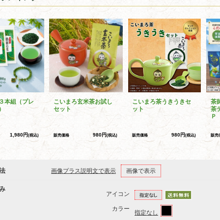
３本組（プレ
こいまろ玄米茶お試し
こいまろ茶うきうきセ
茶
）
セット
ット
茶
Ｐ
1,980円
980円
980円
(税込)
販売価格
(税込)
販売価格
(税込)
販売
法
画像プラス説明文で表示
画像で表示
み
アイコン
カラー
指定なし