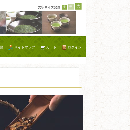
大
中
小
文字サイズ変更
要
サイトマップ
カート
ログイン