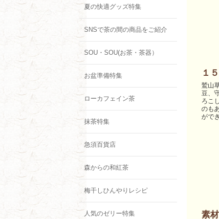
夏の快適グッズ特集
SNSで茶の間の商品をご紹介
SOU・SOU(お茶・茶器）
１５
お盆準備特集
鷲山
豆、
ローカフェイン茶
ろこ
のも
がで
抹茶特集
急須百貨店
森からの和紅茶
梅干しひんやりレシピ
人気のゼリー特集
素材