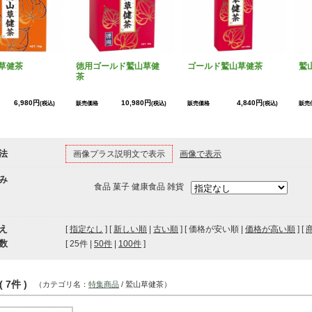
草健茶
徳用ゴールド鷲山草健
ゴールド鷲山草健茶
鷲
茶
6,980円
10,980円
4,840円
(税込)
販売価格
(税込)
販売価格
(税込)
販売
法
画像プラス説明文で表示
画像で表示
み
食品 菓子 健康食品 雑貨
え
[
指定なし
] [
新しい順
|
古い順
] [ 価格が安い順 |
価格が高い順
] [
数
[ 
25件
 | 
50件
 | 
100件
 ]
 7件 )
（カテゴリ名：
特集商品
/ 鷲山草健茶）