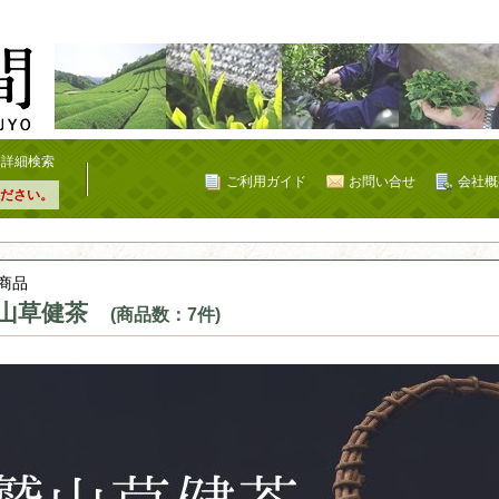
詳細検索
ご利用ガイド
お問い合せ
会社概
ださい。
商品
山草健茶
(商品数：7件)