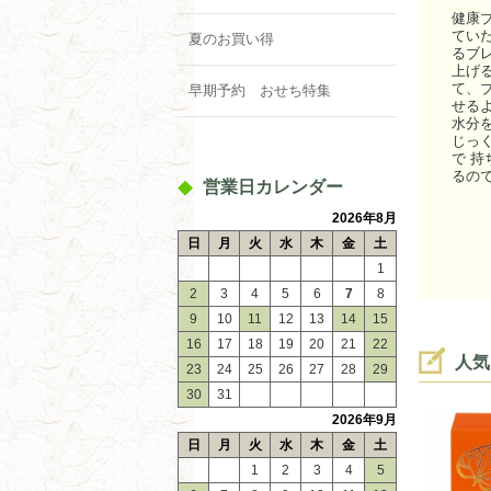
健康
てい
夏のお買い得
るブ
上げ
て、
早期予約 おせち特集
せる
水分
じっ
で 
るの
営業日カレンダー
2026年8月
日
月
火
水
木
金
土
1
2
3
4
5
6
7
8
9
10
11
12
13
14
15
16
17
18
19
20
21
22
人気
23
24
25
26
27
28
29
30
31
2026年9月
日
月
火
水
木
金
土
1
2
3
4
5