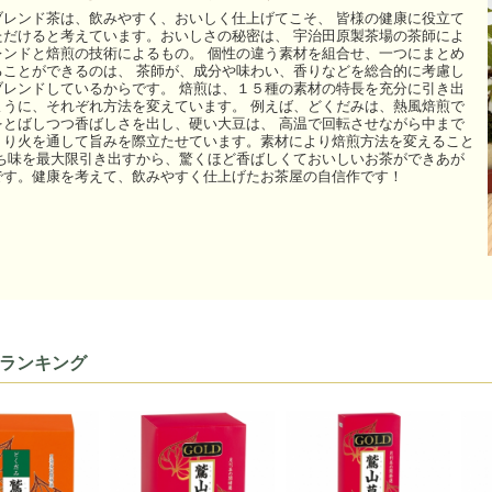
ブレンド茶は、飲みやすく、おいしく仕上げてこそ、 皆様の健康に役立て
ただけると考えています。おいしさの秘密は、 宇治田原製茶場の茶師によ
レンドと焙煎の技術によるもの。 個性の違う素材を組合せ、一つにまとめ
ることができるのは、 茶師が、成分や味わい、香りなどを総合的に考慮し
ブレンドしているからです。 焙煎は、１５種の素材の特長を充分に引き出
ように、それぞれ方法を変えています。 例えば、どくだみは、熱風焙煎で
をとばしつつ香ばしさを出し、硬い大豆は、 高温で回転させながら中まで
くり火を通して旨みを際立たせています。素材により焙煎方法を変えること
持ち味を最大限引き出すから、驚くほど香ばしくておいしいお茶ができあが
です。健康を考えて、飲みやすく仕上げたお茶屋の自信作です！
ランキング