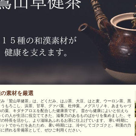
種の素材を厳選
だみ「鷲山草健茶」は、どくだみ、はぶ茶、大豆、はと麦、ウーロン茶、黒
とうもろこし、浜茶、甘草、グァバ葉、杜仲葉、メグスリノキ、あまちゃづ
柿の葉、キダチアロエを配合した健康茶です。 昔から健康によいと伝えら
多くの人が生活に役立ててきた、滋養力のあるものばかりを集めました。そ
材の特長を活かし、より滋味あふれるお茶に仕上げています。 寒い時期に
ホットでからだをあたため、暑い時期には、冷やしてゴクゴクと。和漢の力
軽に摂れる常備茶として、ぜひご利用ください。