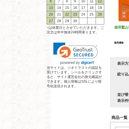
6
7
8
9
10
11
12
13
14
15
16
17
18
19
20
21
22
23
24
25
26
27
28
29
30
徳用鷲山
■
は休業日とさせていただきます。ご
注文は年中無休24時間承ります。
販売価格
表示方
当サイトは、ジオトラストの認証を
受けています。シールをクリックす
絞り込
ると、サイト運営会社の身元確認が
できます。個人情報はSSLにより暗
号化送信されます。
並び替
表示件
商品一覧 (