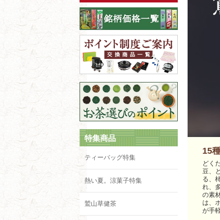
特集商品
15
ティーバッグ特集
どく
豆、
る、
熱い夏。涼菓子特集
れ、
の素
は、
鷲山草健茶
が手