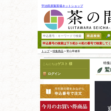
宇治田原製茶場ネットショップ
申込番号の検索は下５桁か４桁の番号で検索してく
トップ
>
特集商品
> 鷲山草健茶
特集
ゲスト 様
こんにちは
鷲
ログイン