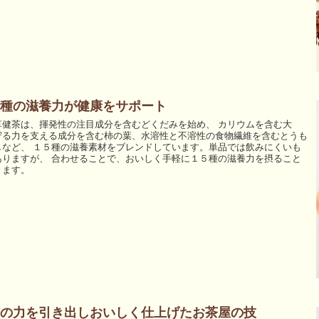
種の滋養力が健康をサポート
草健茶は、揮発性の注目成分を含むどくだみを始め、 カリウムを含む大
守る力を支える成分を含む柿の葉、水溶性と不溶性の食物繊維を含むとうも
しなど、 １５種の滋養素材をブレンドしています。単品では飲みにくいも
ありますが、 合わせることで、おいしく手軽に１５種の滋養力を摂ること
きます。
の力を引き出しおいしく仕上げたお茶屋の技