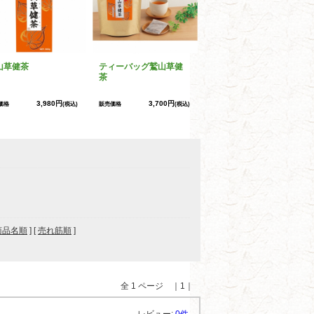
山草健茶
ティーバッグ鷲山草健
茶
3,980円
3,700円
価格
(税込)
販売価格
(税込)
商品名順
] [
売れ筋順
]
全 1 ページ ｜1｜